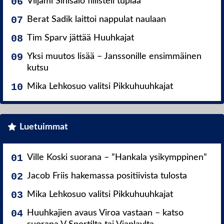
Viljami Sinisalo fiilisteli tuplaa
Berat Sadik laittoi nappulat naulaan
Tim Sparv jättää Huuhkajat
Yksi muutos lisää – Janssonille ensimmäinen
kutsu
Mika Lehkosuo valitsi Pikkuhuuhkajat
Luetuimmat
Ville Koski suorana – ”Hankala ysikymppinen”
Jacob Friis hakemassa positiivista tulosta
Mika Lehkosuo valitsi Pikkuhuuhkajat
Huuhkajien avaus Viroa vastaan – katso