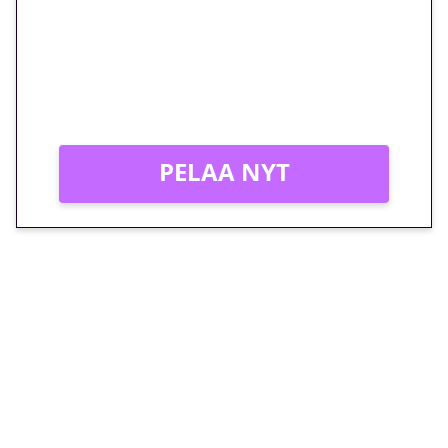
peliin – vain 1 eurolla!
Peli: Reactoonz
Vain uusille asiakkaille!
PELAA NYT