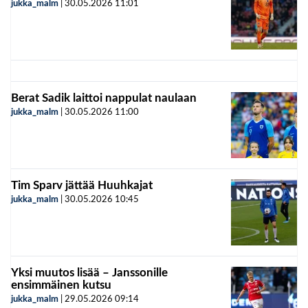
jukka_malm
|
30.05.2026
11:01
Berat Sadik laittoi nappulat naulaan
jukka_malm
|
30.05.2026
11:00
Tim Sparv jättää Huuhkajat
jukka_malm
|
30.05.2026
10:45
Yksi muutos lisää – Janssonille
ensimmäinen kutsu
jukka_malm
|
29.05.2026
09:14