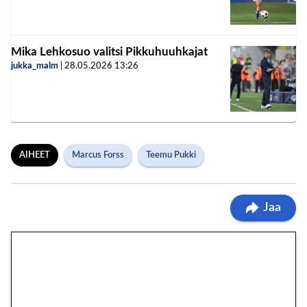
Mika Lehkosuo valitsi Pikkuhuuhkajat
jukka_malm
|
28.05.2026
13:26
AIHEET
Marcus Forss
Teemu Pukki
Jaa
🎁 Huipputarjous jatkuu: 10
euron kierrätysvapaa
megakierros Reactoonz-