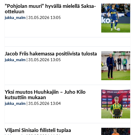
”Pohjolan muuri” hyvällä mielellä Saksa-
otteluun
jukka_malm
|
31.05.2026
13:05
Jacob Friis hakemassa positiivista tulosta
jukka_malm
|
31.05.2026
13:05
Yksi muutos Huuhkajiin – Juho Kilo
kutsuttiin mukaan
jukka_malm
|
31.05.2026
13:04
Viljami Sinisalo fiilisteli tuplaa