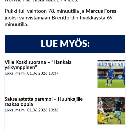
Pukki tuli vaihtoon 78. minuutilla ja
Marcus Forss
juoksi vahvistamaan Brentfordin hyökkäystä 69.
minuutilla.
LUE MYÖS:
Ville Koski suorana – ”Hankala
ysikymppinen”
jukka_malm
|
01.06.2026
10:37
Saksa astetta parempi – Huuhkajille
raakaa oppia
jukka_malm
|
01.06.2026
10:36