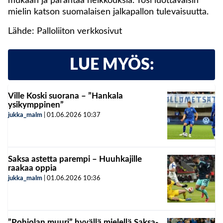
mukaan ja parantaa heikkouksia. Tosi luottavaisin
mielin katson suomalaisen jalkapallon tulevaisuutta.
Lähde: Palloliiton verkkosivut
LUE MYÖS:
Ville Koski suorana – ”Hankala
ysikymppinen”
jukka_malm
|
01.06.2026
10:37
Saksa astetta parempi – Huuhkajille
raakaa oppia
jukka_malm
|
01.06.2026
10:36
”Pohjolan muuri” hyvällä mielellä Saksa-