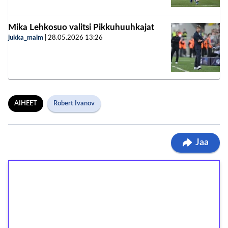
Mika Lehkosuo valitsi Pikkuhuuhkajat
jukka_malm
|
28.05.2026
13:26
AIHEET
Robert Ivanov
Jaa
1€ = 10€ arvosta
ilmaiskierroksia ilman
kierrätystä!