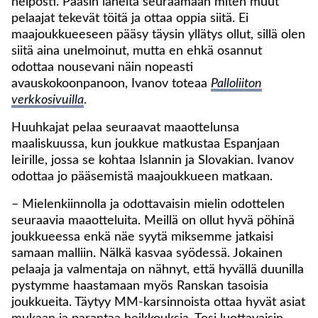
helposti. Pääsin läheltä seuraamaan miten muut
pelaajat tekevät töitä ja ottaa oppia siitä. Ei
maajoukkueeseen pääsy täysin yllätys ollut, sillä olen
siitä aina unelmoinut, mutta en ehkä osannut
odottaa nousevani näin nopeasti
avauskokoonpanoon, Ivanov toteaa
Palloliiton
verkkosivuilla
.
Huuhkajat pelaa seuraavat maaottelunsa
maaliskuussa, kun joukkue matkustaa Espanjaan
leirille, jossa se kohtaa Islannin ja Slovakian. Ivanov
odottaa jo pääsemistä maajoukkueen matkaan.
– Mielenkiinnolla ja odottavaisin mielin odottelen
seuraavia maaotteluita. Meillä on ollut hyvä pöhinä
joukkueessa enkä näe syytä miksemme jatkaisi
samaan malliin. Nälkä kasvaa syödessä. Jokainen
pelaaja ja valmentaja on nähnyt, että hyvällä duunilla
pystymme haastamaan myös Ranskan tasoisia
joukkueita. Täytyy MM-karsinnoista ottaa hyvät asiat