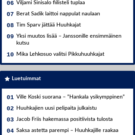
Viljami Sinisalo fiilisteli tuplaa
Berat Sadik laittoi nappulat naulaan
Tim Sparv jättää Huuhkajat
Yksi muutos lisää – Janssonille ensimmäinen
kutsu
Mika Lehkosuo valitsi Pikkuhuuhkajat
Luetuimmat
Ville Koski suorana – ”Hankala ysikymppinen”
Huuhkajien uusi pelipaita julkaistu
Jacob Friis hakemassa positiivista tulosta
Saksa astetta parempi – Huuhkajille raakaa