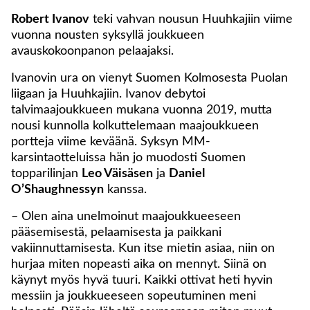
Robert Ivanov
teki vahvan nousun Huuhkajiin viime
vuonna nousten syksyllä joukkueen
avauskokoonpanon pelaajaksi.
Ivanovin ura on vienyt Suomen Kolmosesta Puolan
liigaan ja Huuhkajiin. Ivanov debytoi
talvimaajoukkueen mukana vuonna 2019, mutta
nousi kunnolla kolkuttelemaan maajoukkueen
portteja viime keväänä. Syksyn MM-
karsintaotteluissa hän jo muodosti Suomen
topparilinjan
Leo Väisäsen
ja
Daniel
O’Shaughnessyn
kanssa.
– Olen aina unelmoinut maajoukkueeseen
pääsemisestä, pelaamisesta ja paikkani
vakiinnuttamisesta. Kun itse mietin asiaa, niin on
hurjaa miten nopeasti aika on mennyt. Siinä on
käynyt myös hyvä tuuri. Kaikki ottivat heti hyvin
messiin ja joukkueeseen sopeutuminen meni