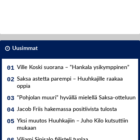
Uusimmat
Ville Koski suorana – ”Hankala ysikymppinen”
Saksa astetta parempi – Huuhkajille raakaa
oppia
”Pohjolan muuri” hyvällä mielellä Saksa-otteluun
Jacob Friis hakemassa positiivista tulosta
Yksi muutos Huuhkajiin – Juho Kilo kutsuttiin
mukaan
Viljami Sinisalo fiilisteli tuplaa