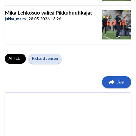
Mika Lehkosuo valitsi Pikkuhuuhkajat
jukka_malm
|
28.05.2026
13:26
AIHEET
Richard Jensen
Jaa
1€ = 10€ arvosta
ilmaiskierroksia ilman
kierrätystä!