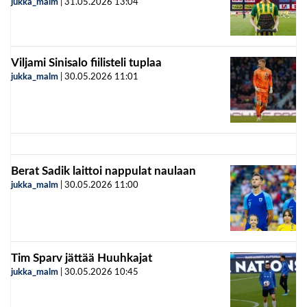
jukka_malm
|
31.05.2026
13:04
Viljami Sinisalo fiilisteli tuplaa
jukka_malm
|
30.05.2026
11:01
Berat Sadik laittoi nappulat naulaan
jukka_malm
|
30.05.2026
11:00
Tim Sparv jättää Huuhkajat
jukka_malm
|
30.05.2026
10:45