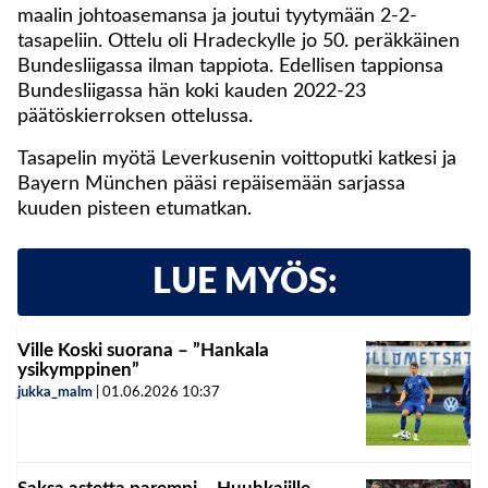
maalin johtoasemansa ja joutui tyytymään 2-2-
tasapeliin. Ottelu oli Hradeckylle jo 50. peräkkäinen
Bundesliigassa ilman tappiota. Edellisen tappionsa
Bundesliigassa hän koki kauden 2022-23
päätöskierroksen ottelussa.
Tasapelin myötä Leverkusenin voittoputki katkesi ja
Bayern München pääsi repäisemään sarjassa
kuuden pisteen etumatkan.
LUE MYÖS:
Ville Koski suorana – ”Hankala
ysikymppinen”
jukka_malm
|
01.06.2026
10:37