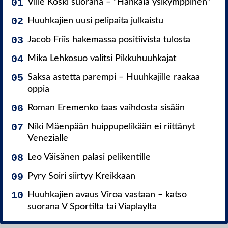
Ville Koski suorana – ”Hankala ysikymppinen”
Huuhkajien uusi pelipaita julkaistu
Jacob Friis hakemassa positiivista tulosta
Mika Lehkosuo valitsi Pikkuhuuhkajat
Saksa astetta parempi – Huuhkajille raakaa
oppia
Roman Eremenko taas vaihdosta sisään
Niki Mäenpään huippupelikään ei riittänyt
Venezialle
Leo Väisänen palasi pelikentille
Pyry Soiri siirtyy Kreikkaan
Huuhkajien avaus Viroa vastaan – katso
suorana V Sportilta tai Viaplaylta