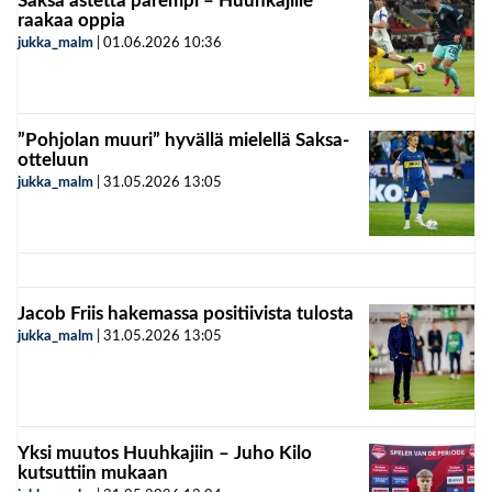
Saksa astetta parempi – Huuhkajille
raakaa oppia
jukka_malm
|
01.06.2026
10:36
”Pohjolan muuri” hyvällä mielellä Saksa-
otteluun
jukka_malm
|
31.05.2026
13:05
Jacob Friis hakemassa positiivista tulosta
jukka_malm
|
31.05.2026
13:05
Yksi muutos Huuhkajiin – Juho Kilo
kutsuttiin mukaan