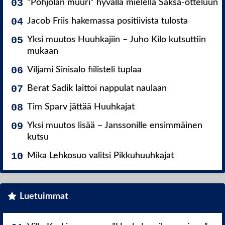
”Pohjolan muuri” hyvällä mielellä Saksa-otteluun
Jacob Friis hakemassa positiivista tulosta
Yksi muutos Huuhkajiin – Juho Kilo kutsuttiin
mukaan
Viljami Sinisalo fiilisteli tuplaa
Berat Sadik laittoi nappulat naulaan
Tim Sparv jättää Huuhkajat
Yksi muutos lisää – Janssonille ensimmäinen
kutsu
Mika Lehkosuo valitsi Pikkuhuuhkajat
Luetuimmat