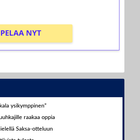
PELAA NYT
nkala ysikymppinen”
uhkajille raakaa oppia
ielellä Saksa-otteluun