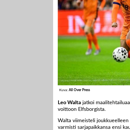
Kuva:
All Over Press
Leo Walta
jatkoi maalitehtailua
voittoon Elfsborgista.
Walta viimeisteli joukkueelleen
varmisti sarjapaikkansa ensi ka