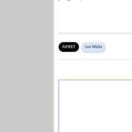
AIHEET
Leo Walta
1€ = 10€ arvosta 
kierrätystä!
Talleta 1€
Saat heti 50 ilmaiskierr