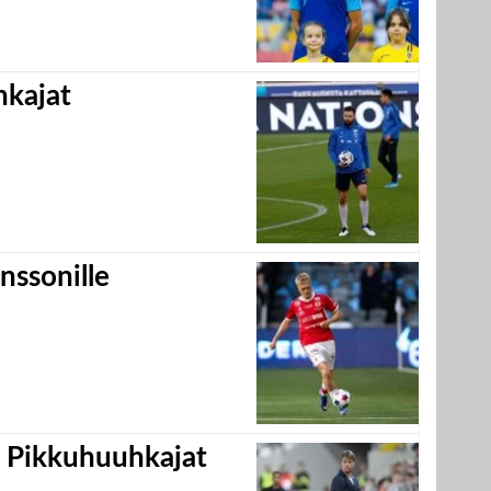
hkajat
nssonille
i Pikkuhuuhkajat