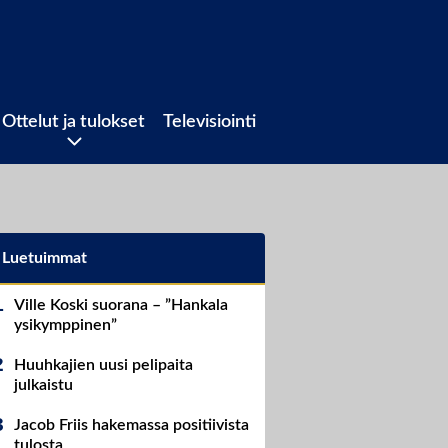
Ottelut ja tulokset
Televisiointi
Luetuimmat
Ville Koski suorana – ”Hankala
ysikymppinen”
Huuhkajien uusi pelipaita
julkaistu
Jacob Friis hakemassa positiivista
tulosta