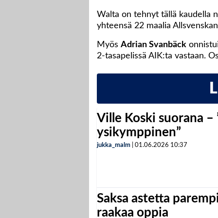
Walta on tehnyt tällä kaudella n
yhteensä 22 maalia Allsvenskani
Myös
Adrian Svanbäck
onnistui
2-tasapelissä AIK:ta vastaan. O
Ville Koski suorana –
ysikymppinen”
jukka_malm
|
01.06.2026
10:37
Saksa astetta parempi
raakaa oppia