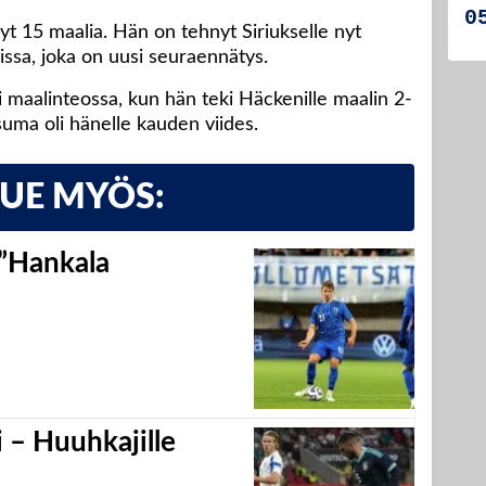
yt 15 maalia. Hän on tehnyt Siriukselle nyt
ssa, joka on uusi seuraennätys.
 maalinteossa, kun hän teki Häckenille maalin 2-
suma oli hänelle kauden viides.
LUE MYÖS:
 ”Hankala
 – Huuhkajille