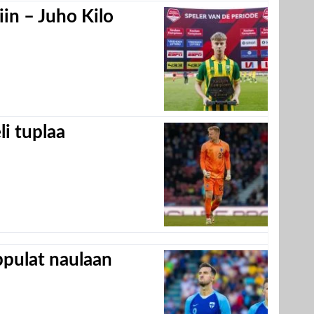
in – Juho Kilo
eli tuplaa
appulat naulaan