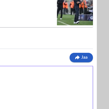
Jaa
ilmaiskierroksia ilman
osta Tuohi 1000 -peliin (arvo 0,20€ per