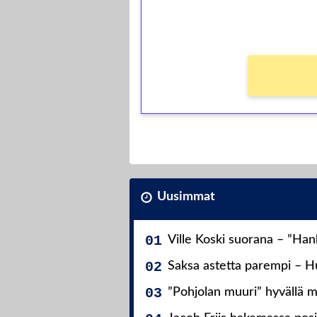
kierros)!
Ei kierrätysvaatimusta!
Uusimmat
Ville Koski suorana – ”Ha
Saksa astetta parempi – Hu
”Pohjolan muuri” hyvällä m