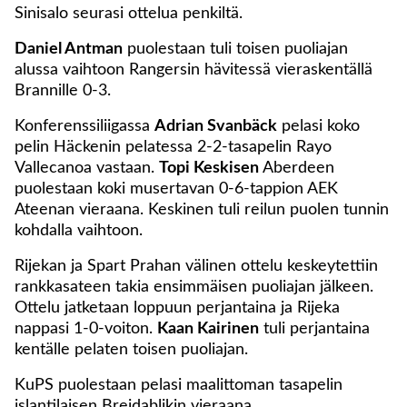
Sinisalo seurasi ottelua penkiltä.
Daniel Antman
puolestaan tuli toisen puoliajan
alussa vaihtoon Rangersin hävitessä vieraskentällä
Brannille 0-3.
Konferenssiliigassa
Adrian Svanbäck
pelasi koko
pelin Häckenin pelatessa 2-2-tasapelin Rayo
Vallecanoa vastaan.
Topi Keskisen
Aberdeen
puolestaan koki musertavan 0-6-tappion AEK
Ateenan vieraana. Keskinen tuli reilun puolen tunnin
kohdalla vaihtoon.
Rijekan ja Spart Prahan välinen ottelu keskeytettiin
rankkasateen takia ensimmäisen puoliajan jälkeen.
Ottelu jatketaan loppuun perjantaina ja Rijeka
nappasi 1-0-voiton.
Kaan Kairinen
tuli perjantaina
kentälle pelaten toisen puoliajan.
KuPS puolestaan pelasi maalittoman tasapelin
islantilaisen Breidablikin vieraana.