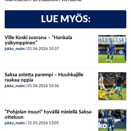
LUE MYÖS:
Ville Koski suorana – ”Hankala
ysikymppinen”
jukka_malm
|
01.06.2026
10:37
Saksa astetta parempi – Huuhkajille
raakaa oppia
jukka_malm
|
01.06.2026
10:36
”Pohjolan muuri” hyvällä mielellä Saksa-
otteluun
jukka_malm
|
31.05.2026
13:05