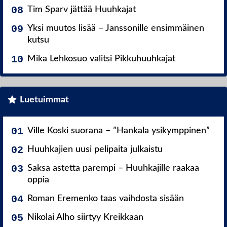
Tim Sparv jättää Huuhkajat
Yksi muutos lisää – Janssonille ensimmäinen
kutsu
Mika Lehkosuo valitsi Pikkuhuuhkajat
Luetuimmat
Ville Koski suorana – ”Hankala ysikymppinen”
Huuhkajien uusi pelipaita julkaistu
Saksa astetta parempi – Huuhkajille raakaa
oppia
Roman Eremenko taas vaihdosta sisään
Nikolai Alho siirtyy Kreikkaan