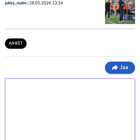
jukka_malm
|
28.05.2026
13:26
AIHEET
Jaa
1€ = 10€ arvosta
ilmaiskierroksia ilman
kierrätystä!
Talleta 1€
Saat heti 50 ilmaiskierrosta Tuohi 1000 -