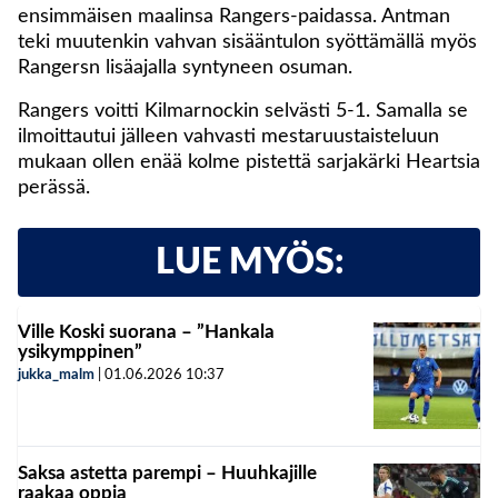
ensimmäisen maalinsa Rangers-paidassa. Antman
teki muutenkin vahvan sisääntulon syöttämällä myös
Rangersn lisäajalla syntyneen osuman.
Rangers voitti Kilmarnockin selvästi 5-1. Samalla se
ilmoittautui jälleen vahvasti mestaruustaisteluun
mukaan ollen enää kolme pistettä sarjakärki Heartsia
perässä.
LUE MYÖS:
Ville Koski suorana – ”Hankala
ysikymppinen”
jukka_malm
|
01.06.2026
10:37
Saksa astetta parempi – Huuhkajille
raakaa oppia