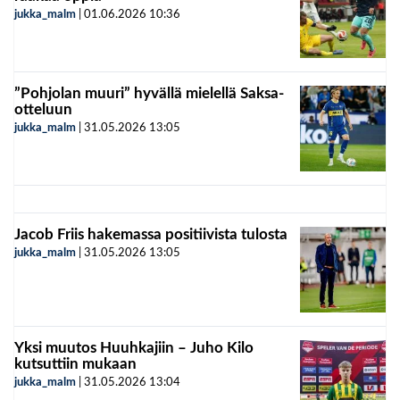
jukka_malm
|
01.06.2026
10:36
”Pohjolan muuri” hyvällä mielellä Saksa-
otteluun
jukka_malm
|
31.05.2026
13:05
Jacob Friis hakemassa positiivista tulosta
jukka_malm
|
31.05.2026
13:05
Yksi muutos Huuhkajiin – Juho Kilo
kutsuttiin mukaan
jukka_malm
|
31.05.2026
13:04