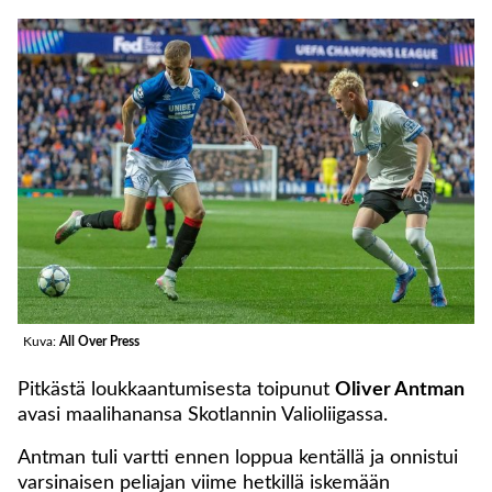
Kuva:
All Over Press
Pitkästä loukkaantumisesta toipunut
Oliver Antman
avasi maalihanansa Skotlannin Valioliigassa.
Antman tuli vartti ennen loppua kentällä ja onnistui
varsinaisen peliajan viime hetkillä iskemään