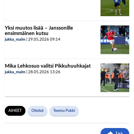
Yksi muutos lisää – Janssonille
ensimmäinen kutsu
jukka_malm
|
29.05.2026
09:14
Mika Lehkosuo valitsi Pikkuhuuhkajat
jukka_malm
|
28.05.2026
13:26
AIHEET
Ottelut
Teemu Pukki
Jaa