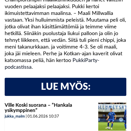
vuoden pelaajaksi pelaajaksi. Pukki kertoi
ikimuistettavimman maalinsa. – Maali Millwallia
vastaan. Yksi hulluimmista peleistä. Muutama peli oli,
jotka olivat ihan käsittämättömiä ja teimme viime
hetkillä. Siinäkin puolustaja liukui palloon ja olin jo
tehnyt liikkeen, että vedän. Siitä tuli pieni chippi, joka
meni takanurkkaan. ja voitimme 4-3. Se oli maali,
joka jäi mieleen. Perhe ja Kotkan-ajan kaverit olivat
katsomassa peliä, hän kertoo
PukkiParty-
podcastissa
.
LUE MYÖS:
Ville Koski suorana – ”Hankala
ysikymppinen”
jukka_malm
|
01.06.2026
10:37