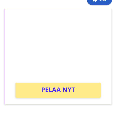
1€ = 10€ arvosta
ilmaiskierroksia ilman
kierrätystä!
Talleta 1€
Saat heti 50 ilmaiskierrosta Tuohi 1000 -
peliin (arvo 0,20€ per kierros)!
Ei kierrätysvaatimusta!
PELAA NYT