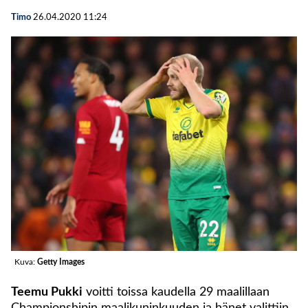
Timo
26.04.2020
11:24
Kuva:
Getty Images
Teemu Pukki
voitti toissa kaudella 29 maalillaan
Championshipin maalikuninkuuden ja hänet valittiin