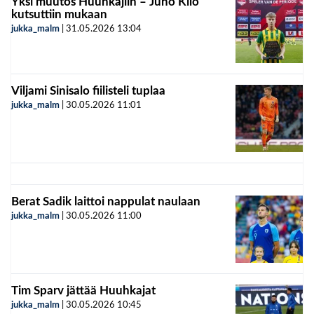
Yksi muutos Huuhkajiin – Juho Kilo
kutsuttiin mukaan
jukka_malm
|
31.05.2026
13:04
Viljami Sinisalo fiilisteli tuplaa
jukka_malm
|
30.05.2026
11:01
Berat Sadik laittoi nappulat naulaan
jukka_malm
|
30.05.2026
11:00
Tim Sparv jättää Huuhkajat
jukka_malm
|
30.05.2026
10:45