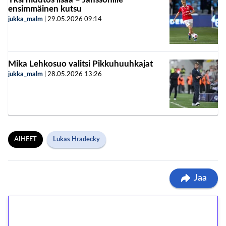
ensimmäinen kutsu
jukka_malm
|
29.05.2026
09:14
Mika Lehkosuo valitsi Pikkuhuuhkajat
jukka_malm
|
28.05.2026
13:26
AIHEET
Lukas Hradecky
Jaa
1€ = 10€ arvosta