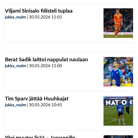
Viljami Sinisalo fiilisteli tuplaa
jukka_malm
|
30.05.2026
11:01
Berat Sadik laittoi nappulat naulaan
jukka_malm
|
30.05.2026
11:00
Tim Sparv jättää Huuhkajat
jukka_malm
|
30.05.2026
10:45
Yksi muutos lisää – Janssonille