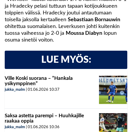
ja Hradecky pelasi tuttuun tapaan kotijoukkueen
tolppien välissä. Hradecky joutui antautumaan
toisella jaksolla kertaalleen
Sebastiaan Bornauwin
ohitettua suomalaisen. Leverkusen johti kuitenkin
tuossa vaiheessa jo 2-0 ja
Moussa Diabyn
lopun
osuma sinetöi voiton.
LUE MYÖS:
Ville Koski suorana – ”Hankala
ysikymppinen”
jukka_malm
|
01.06.2026
10:37
Saksa astetta parempi – Huuhkajille
raakaa oppia
jukka_malm
|
01.06.2026
10:36