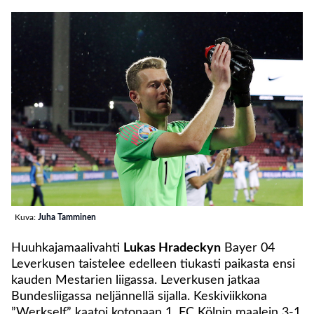
Kuva:
Juha Tamminen
Huuhkajamaalivahti
Lukas Hradeckyn
Bayer 04
Leverkusen taistelee edelleen tiukasti paikasta ensi
kauden Mestarien liigassa. Leverkusen jatkaa
Bundesliigassa neljännellä sijalla. Keskiviikkona
”Werkself” kaatoi kotonaan 1. FC Kölnin maalein 3-1