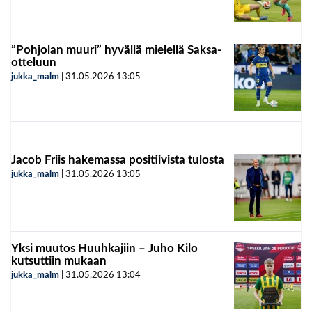
”Pohjolan muuri” hyvällä mielellä Saksa-
otteluun
jukka_malm
|
31.05.2026
13:05
Jacob Friis hakemassa positiivista tulosta
jukka_malm
|
31.05.2026
13:05
Yksi muutos Huuhkajiin – Juho Kilo
kutsuttiin mukaan
jukka_malm
|
31.05.2026
13:04