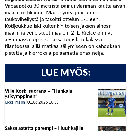
Vapaapotku 30 metristä painui yläriman kautta aivan
maalin ristikkoon. Maali syntyi juuri ennen
taukovihellystä ja tasoitti ottelun 1-1:een.
Kotijoukkue iski kuitenkin toisen jakson ainoan
maalin ja vei pisteet maalein 2-1. Kielce on nyt
alemmassa loppusarjassa todella tukalassa
tilanteessa, sillä matkaa säilymiseen on kahdeksan
pistettä ja kierroksia pelaamatta enää neljä.
LUE MYÖS:
Ville Koski suorana – ”Hankala
ysikymppinen”
jukka_malm
|
01.06.2026
10:37
Saksa astetta parempi – Huuhkajille