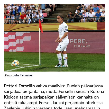
Kuva:
Juha Tamminen
Petteri Forsellin
vahva maalivire Puolan pääsarjassa
sai jatkoa perjantaina, mutta Forsellin seuran Korona
Kielcen asema sarjapaikan säilymisen kannalta on
entistä tukalampi. Forsell laukoi perjantain ottelussa
Zaglebie Lubinin vieraana todellisen unelmamaalin.