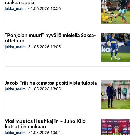
raakaa oppia
jukka_malm
|
01.06.2026
10:36
”Pohjolan muuri” hyvällä mielellä Saksa-
otteluun
jukka_malm
|
31.05.2026
13:05
Jacob Friis hakemassa positiivista tulosta
jukka_malm
|
31.05.2026
13:05
Yksi muutos Huuhkajiin – Juho Kilo
kutsuttiin mukaan
jukka_malm
|
31.05.2026
13:04