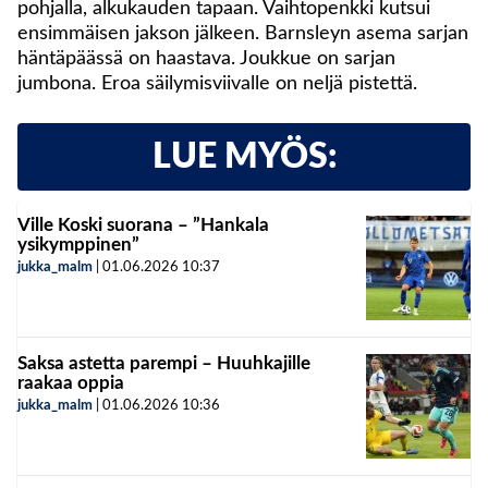
pohjalla, alkukauden tapaan. Vaihtopenkki kutsui
ensimmäisen jakson jälkeen. Barnsleyn asema sarjan
häntäpäässä on haastava. Joukkue on sarjan
jumbona. Eroa säilymisviivalle on neljä pistettä.
LUE MYÖS:
Ville Koski suorana – ”Hankala
ysikymppinen”
jukka_malm
|
01.06.2026
10:37
Saksa astetta parempi – Huuhkajille
raakaa oppia
jukka_malm
|
01.06.2026
10:36