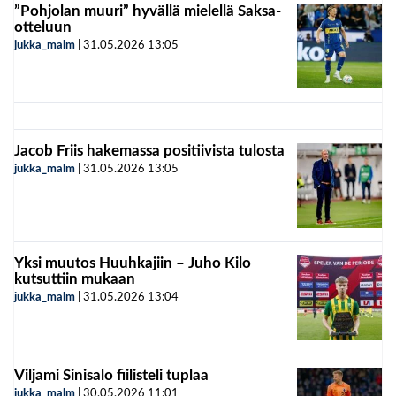
”Pohjolan muuri” hyvällä mielellä Saksa-
otteluun
jukka_malm
|
31.05.2026
13:05
Jacob Friis hakemassa positiivista tulosta
jukka_malm
|
31.05.2026
13:05
Yksi muutos Huuhkajiin – Juho Kilo
kutsuttiin mukaan
jukka_malm
|
31.05.2026
13:04
Viljami Sinisalo fiilisteli tuplaa
jukka_malm
|
30.05.2026
11:01