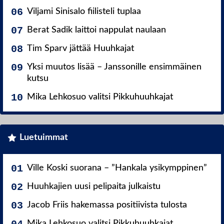
Viljami Sinisalo fiilisteli tuplaa
Berat Sadik laittoi nappulat naulaan
Tim Sparv jättää Huuhkajat
Yksi muutos lisää – Janssonille ensimmäinen
kutsu
Mika Lehkosuo valitsi Pikkuhuuhkajat
Luetuimmat
Ville Koski suorana – ”Hankala ysikymppinen”
Huuhkajien uusi pelipaita julkaistu
Jacob Friis hakemassa positiivista tulosta
Mika Lehkosuo valitsi Pikkuhuuhkajat