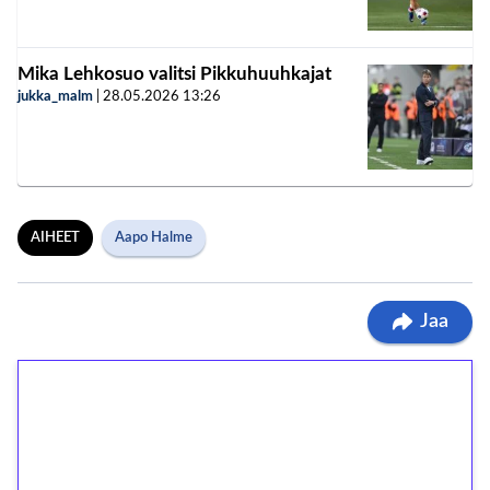
Mika Lehkosuo valitsi Pikkuhuuhkajat
jukka_malm
|
28.05.2026
13:26
AIHEET
Aapo Halme
Jaa
1€ = 10€ arvosta
ilmaiskierroksia ilman
kierrätystä!