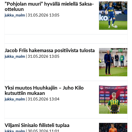
”Pohjolan muuri” hyvällä mielellä Saksa-
otteluun
jukka_malm
|
31.05.2026
13:05
Jacob Friis hakemassa positiivista tulosta
jukka_malm
|
31.05.2026
13:05
Yksi muutos Huuhkajiin – Juho Kilo
kutsuttiin mukaan
jukka_malm
|
31.05.2026
13:04
Viljami Sinisalo fiilisteli tuplaa
jukka_malm
|
30.05.2026
11:01