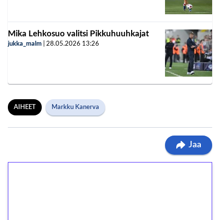
Mika Lehkosuo valitsi Pikkuhuuhkajat
jukka_malm
|
28.05.2026
13:26
AIHEET
Markku Kanerva
Jaa
1€ = 10€ arvosta
ilmaiskierroksia ilman
kierrätystä!