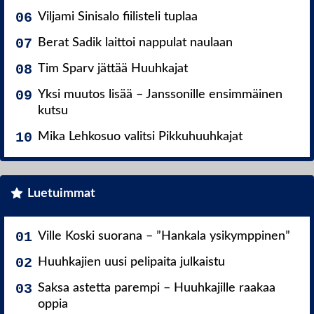
Viljami Sinisalo fiilisteli tuplaa
Berat Sadik laittoi nappulat naulaan
Tim Sparv jättää Huuhkajat
Yksi muutos lisää – Janssonille ensimmäinen
kutsu
Mika Lehkosuo valitsi Pikkuhuuhkajat
Luetuimmat
Ville Koski suorana – ”Hankala ysikymppinen”
Huuhkajien uusi pelipaita julkaistu
Saksa astetta parempi – Huuhkajille raakaa
oppia