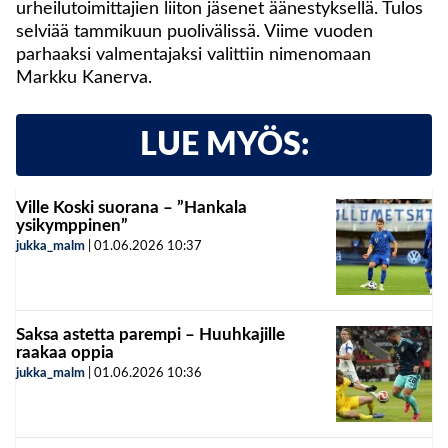
urheilutoimittajien liiton jäsenet äänestyksellä. Tulos
selviää tammikuun puolivälissä. Viime vuoden
parhaaksi valmentajaksi valittiin nimenomaan
Markku Kanerva.
LUE MYÖS:
Ville Koski suorana – ”Hankala
ysikymppinen”
jukka_malm
|
01.06.2026
10:37
Saksa astetta parempi – Huuhkajille
raakaa oppia
jukka_malm
|
01.06.2026
10:36