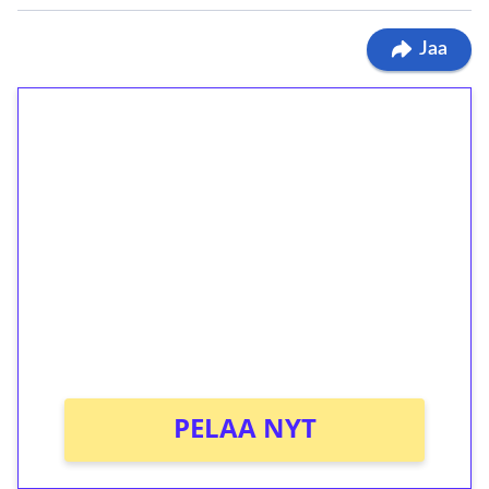
Jaa
1€ = 10€ arvosta
ilmaiskierroksia ilman
kierrätystä!
Talleta 1€
Saat heti 50 ilmaiskierrosta Tuohi 1000 -
peliin (arvo 0,20€ per kierros)!
Ei kierrätysvaatimusta!
PELAA NYT