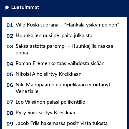
Luetuimmat
Ville Koski suorana – ”Hankala ysikymppinen”
Huuhkajien uusi pelipaita julkaistu
Saksa astetta parempi – Huuhkajille raakaa
oppia
Roman Eremenko taas vaihdosta sisään
Nikolai Alho siirtyy Kreikkaan
Niki Mäenpään huippupelikään ei riittänyt
Venezialle
Leo Väisänen palasi pelikentille
Pyry Soiri siirtyy Kreikkaan
Jacob Friis hakemassa positiivista tulosta