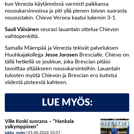
kun Venezia käytännössä varmisti paikkansa
nousukarsinnoissa ja piti yllä pienen toivon suorasta
nousustakin. Chievo Verona kaatui lukemin 3-1.
Sauli Väisänen
seurasi lauantain ottelua Chievon
vaihtopenkiltä.
Samalla Mäenpää ja Venezia tekivät palveluksen
Huuhkajakollega
Jesse Jorosen
Brescialle. Chievo on
tällä hetkellä se joukkue, joka Brescian pitäisi
tavoittaa yltääkseen nousukarsintoihin. Lauantain
tulosten myötä Chievon ja Brescian ero kutistui
viidestä pisteestä kahteen.
LUE MYÖS:
Ville Koski suorana – ”Hankala
ysikymppinen”
jukka_malm
|
01.06.2026
10:37