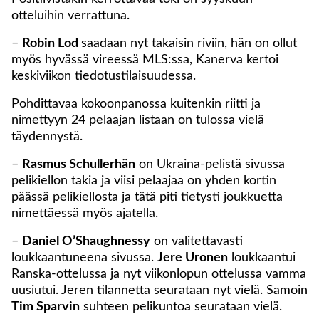
otteluihin verrattuna.
–
Robin Lod
saadaan nyt takaisin riviin, hän on ollut
myös hyvässä vireessä MLS:ssa, Kanerva kertoi
keskiviikon tiedotustilaisuudessa.
Pohdittavaa kokoonpanossa kuitenkin riitti ja
nimettyyn 24 pelaajan listaan on tulossa vielä
täydennystä.
–
Rasmus Schullerhän
on Ukraina-pelistä sivussa
pelikiellon takia ja viisi pelaajaa on yhden kortin
päässä pelikiellosta ja tätä piti tietysti joukkuetta
nimettäessä myös ajatella.
–
Daniel O’Shaughnessy
on valitettavasti
loukkaantuneena sivussa.
Jere Uronen
loukkaantui
Ranska-ottelussa ja nyt viikonlopun ottelussa vamma
uusiutui. Jeren tilannetta seurataan nyt vielä. Samoin
Tim Sparvin
suhteen pelikuntoa seurataan vielä.