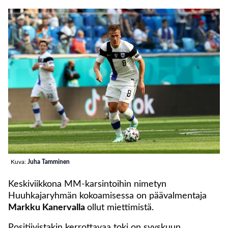
Kuva:
Juha Tamminen
Keskiviikkona MM-karsintoihin nimetyn
Huuhkajaryhmän kokoamisessa on päävalmentaja
Markku Kanervalla
ollut miettimistä.
Positiivistakin kerrottavaa toki on syyskuun