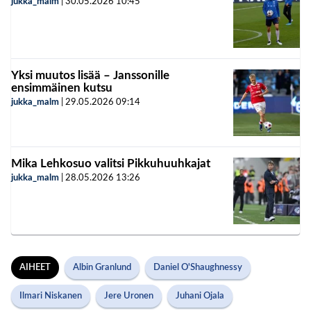
jukka_malm
|
30.05.2026
10:45
Yksi muutos lisää – Janssonille
ensimmäinen kutsu
jukka_malm
|
29.05.2026
09:14
Mika Lehkosuo valitsi Pikkuhuuhkajat
jukka_malm
|
28.05.2026
13:26
AIHEET
Albin Granlund
Daniel O'Shaughnessy
Ilmari Niskanen
Jere Uronen
Juhani Ojala