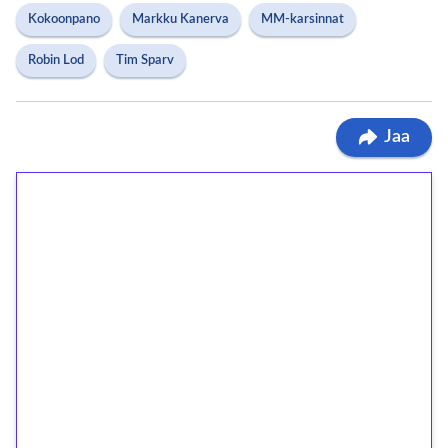
Kokoonpano
Markku Kanerva
MM-karsinnat
Robin Lod
Tim Sparv
Jaa
1€ = 10€ arvosta
ilmaiskierroksia ilman
kierrätystä!
Talleta 1€
Saat heti 50 ilmaiskierrosta Tuohi 1000 -
peliin (arvo 0,20€ per kierros)!
Ei kierrätysvaatimusta!