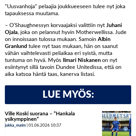
”Uusvanhoja” pelaajia joukkueeseen tulee nyt joka
tapauksessa muutama.
– O’Shaughnessyn korvaajaksi valittiin nyt
Juhani
Ojala
, joka on pelannut hyvin Motherwellissa. Jude
on innoissaan tulossa mukaan. Samoin
Albin
Granlund
tulee nyt taas mukaan, hän on saanut
vähän vaihtelevasti peliaikaa eri syistä, mutta
tuntuma on hyvä. Myös
Ilmari Niskanen
on nyt
esiintynyt sillä tavoin Dundee Unitedissa, että on
aika katsoa häntä taas, kanerva listasi.
LUE MYÖS:
Ville Koski suorana – ”Hankala
ysikymppinen”
jukka_malm
|
01.06.2026
10:37