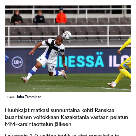
Kuva:
Juha Tamminen
Huuhkajat matkasi sunnuntaina kohti Ranskaa
lauantaisen voitokkaan Kazakstania vastaan pelatun
MM-karsintaottelun jälkeen.