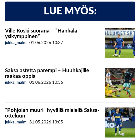
LUE MYÖS:
Ville Koski suorana – ”Hankala
ysikymppinen”
jukka_malm
|
01.06.2026
10:37
Saksa astetta parempi – Huuhkajille
raakaa oppia
jukka_malm
|
01.06.2026
10:36
”Pohjolan muuri” hyvällä mielellä Saksa-
otteluun
jukka_malm
|
31.05.2026
13:05