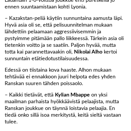
Lauantain 1-0-voittoa joukkue ehti pureskella jo
ennen suuntaamistaan kohti Lyonia.
– Kazakstan-peliä käytiin sunnuntaina aamusta läpi.
Hyvä asia oli se, että pelisuunnitelman mukaan
lähdettiin pelaamaan aggressiivisemmin ja
pystyimme pitämään pallo liikkeessä. Tärkein asia oli
tietenkin voitto ja se saatiin. Paljon hyvää, mutta
totta kai parannettavaakin oli,
Nikolai Alho
kertoi
sunnuntain etätiedotustilaisuudessa.
Edessä on tiistaina kova haaste. Alhon mukaan
tehtävää ei ennakkoon juuri helpota edes yhden
Ranskan suuren tähden poissaolo.
– Kaikki tietävät, että
Kylian Mbappe
on yksi
maailman parhaista hyökkäävistä pelaajista, mutta
Ranskan joukkue on täynnä loistavia pelaajia. En
tiedä onko sillä isoa merkitystä, keitä sieltä vastaan
tulee.