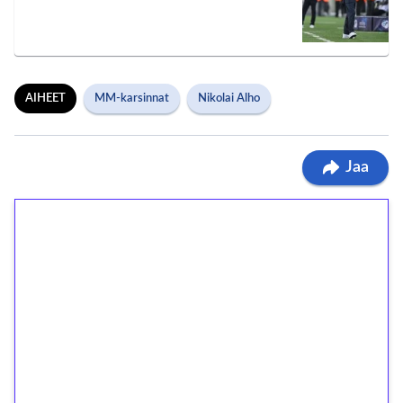
AIHEET
MM-karsinnat
Nikolai Alho
Jaa
1€ = 10€ arvosta
ilmaiskierroksia ilman
kierrätystä!
Talleta 1€
Saat heti 50 ilmaiskierrosta Tuohi 1000 -
peliin (arvo 0,20€ per kierros)!