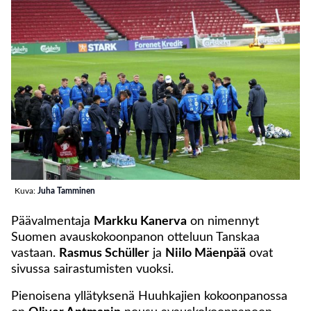
Kuva:
Juha Tamminen
Päävalmentaja
Markku Kanerva
on nimennyt
Suomen avauskokoonpanon otteluun Tanskaa
vastaan.
Rasmus Schüller
ja
Niilo Mäenpää
ovat
sivussa sairastumisten vuoksi.
Pienoisena yllätyksenä Huuhkajien kokoonpanossa