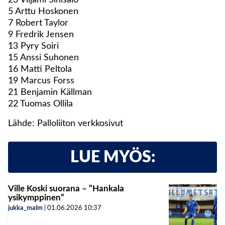
5 Arttu Hoskonen
7 Robert Taylor
9 Fredrik Jensen
13 Pyry Soiri
15 Anssi Suhonen
16 Matti Peltola
19 Marcus Forss
21 Benjamin Källman
22 Tuomas Ollila
Lähde: Palloliiton verkkosivut
LUE MYÖS:
Ville Koski suorana – ”Hankala
ysikymppinen”
jukka_malm
|
01.06.2026
10:37