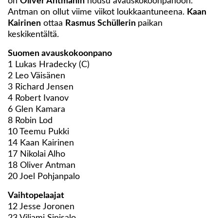
on
Oliver Antmanin
nousu avauskokoonpanoon.
Antman on ollut viime viikot loukkaantuneena.
Kaan
Kairinen
ottaa
Rasmus Schüllerin
paikan
keskikentältä.
Suomen avauskokoonpano
1 Lukas Hradecky (C)
2 Leo Väisänen
3 Richard Jensen
4 Robert Ivanov
6 Glen Kamara
8 Robin Lod
10 Teemu Pukki
14 Kaan Kairinen
17 Nikolai Alho
18 Oliver Antman
20 Joel Pohjanpalo
Vaihtopelaajat
12 Jesse Joronen
23 Viljami Sinisalo