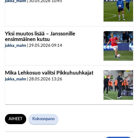
jukka_malm
|
30.05.2026
10:45
Yksi muutos lisää – Janssonille
ensimmäinen kutsu
jukka_malm
|
29.05.2026
09:14
Mika Lehkosuo valitsi Pikkuhuuhkajat
jukka_malm
|
28.05.2026
13:26
AIHEET
Kokoonpano