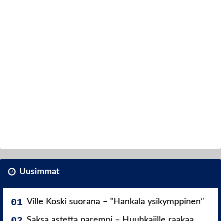
Uusimmat
Ville Koski suorana – ”Hankala ysikymppinen”
Saksa astetta parempi – Huuhkajille raakaa