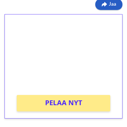
Jaa
1€ = 10€ arvosta
ilmaiskierroksia ilman
kierrätystä!
Talleta 1€
Saat heti 50 ilmaiskierrosta Tuohi 1000 -
peliin (arvo 0,20€ per kierros)!
Ei kierrätysvaatimusta!
PELAA NYT