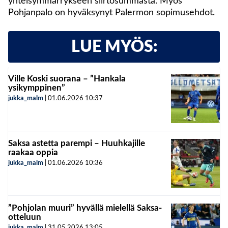
yhteisymmärrykseen siirtosummasta. Myös
Pohjanpalo on hyväksynyt Palermon sopimusehdot.
LUE MYÖS:
Ville Koski suorana – ”Hankala
ysikymppinen”
jukka_malm
|
01.06.2026
10:37
Saksa astetta parempi – Huuhkajille
raakaa oppia
jukka_malm
|
01.06.2026
10:36
”Pohjolan muuri” hyvällä mielellä Saksa-
otteluun
jukka_malm
|
31.05.2026
13:05