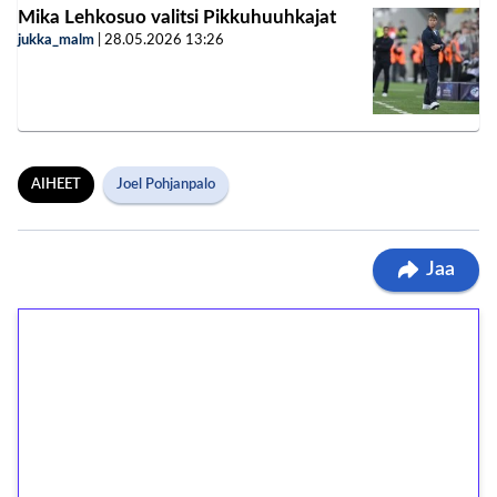
Mika Lehkosuo valitsi Pikkuhuuhkajat
jukka_malm
|
28.05.2026
13:26
AIHEET
Joel Pohjanpalo
Jaa
1€ = 10€ arvosta
ilmaiskierroksia ilman
kierrätystä!
Talleta 1€