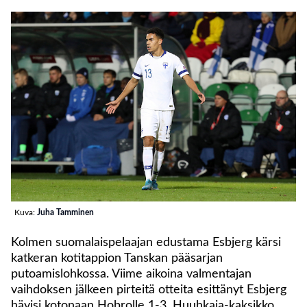
Kuva:
Juha Tamminen
Kolmen suomalaispelaajan edustama Esbjerg kärsi
katkeran kotitappion Tanskan pääsarjan
putoamislohkossa. Viime aikoina valmentajan
vaihdoksen jälkeen pirteitä otteita esittänyt Esbjerg
hävisi kotonaan Hobrolle 1-3. Huuhkaja-kaksikko