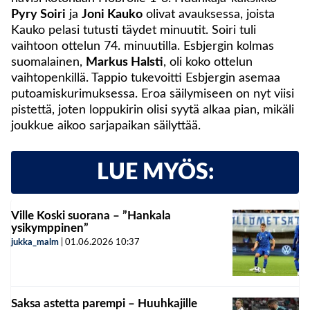
Pyry Soiri
ja
Joni Kauko
olivat avauksessa, joista
Kauko pelasi tutusti täydet minuutit. Soiri tuli
vaihtoon ottelun 74. minuutilla. Esbjergin kolmas
suomalainen,
Markus Halsti
, oli koko ottelun
vaihtopenkillä. Tappio tukevoitti Esbjergin asemaa
putoamiskurimuksessa. Eroa säilymiseen on nyt viisi
pistettä, joten loppukirin olisi syytä alkaa pian, mikäli
joukkue aikoo sarjapaikan säilyttää.
LUE MYÖS:
Ville Koski suorana – ”Hankala
ysikymppinen”
jukka_malm
|
01.06.2026
10:37
Saksa astetta parempi – Huuhkajille