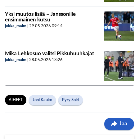
Yksi muutos lisää – Janssonille
ensimmäinen kutsu
jukka_malm
|
29.05.2026
09:14
Mika Lehkosuo valitsi Pikkuhuuhkajat
jukka_malm
|
28.05.2026
13:26
AIHEET
Joni Kauko
Pyry Soiri
Jaa