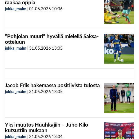
raakaa oppia
jukka_malm
|
01.06.2026
10:36
”Pohjolan muuri” hyvällä mielellä Saksa-
otteluun
jukka_malm
|
31.05.2026
13:05
Jacob Friis hakemassa positiivista tulosta
jukka_malm
|
31.05.2026
13:05
Yksi muutos Huuhkajiin – Juho Kilo
kutsuttiin mukaan
jukka_malm
|
31.05.2026
13:04