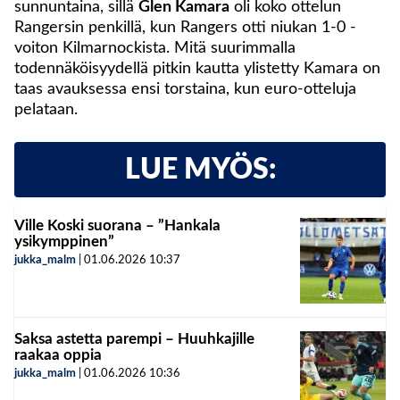
sunnuntaina, sillä
Glen Kamara
oli koko ottelun
Rangersin penkillä, kun Rangers otti niukan 1-0 -
voiton Kilmarnockista. Mitä suurimmalla
todennäköisyydellä pitkin kautta ylistetty Kamara on
taas avauksessa ensi torstaina, kun euro-otteluja
pelataan.
LUE MYÖS:
Ville Koski suorana – ”Hankala
ysikymppinen”
jukka_malm
|
01.06.2026
10:37
Saksa astetta parempi – Huuhkajille
raakaa oppia
jukka_malm
|
01.06.2026
10:36