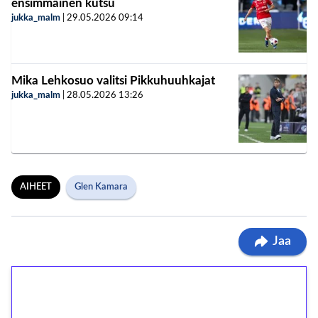
ensimmäinen kutsu
jukka_malm
|
29.05.2026
09:14
Mika Lehkosuo valitsi Pikkuhuuhkajat
jukka_malm
|
28.05.2026
13:26
AIHEET
Glen Kamara
Jaa
1€ = 10€ arvosta
ilmaiskierroksia ilman