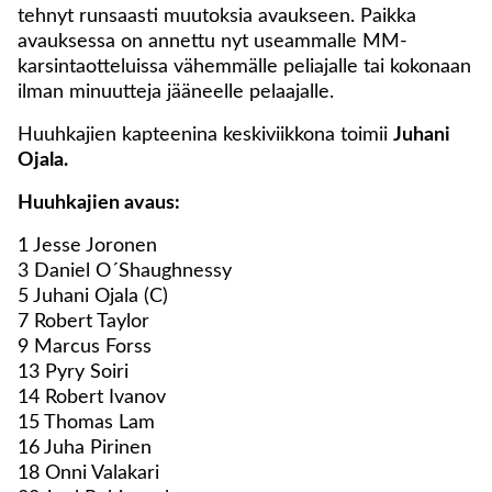
tehnyt runsaasti muutoksia avaukseen. Paikka
avauksessa on annettu nyt useammalle MM-
karsintaotteluissa vähemmälle peliajalle tai kokonaan
ilman minuutteja jääneelle pelaajalle.
Huuhkajien kapteenina keskiviikkona toimii
Juhani
Ojala.
Huuhkajien avaus:
1 Jesse Joronen
3 Daniel O´Shaughnessy
5 Juhani Ojala (C)
7 Robert Taylor
9 Marcus Forss
13 Pyry Soiri
14 Robert Ivanov
15 Thomas Lam
16 Juha Pirinen
18 Onni Valakari