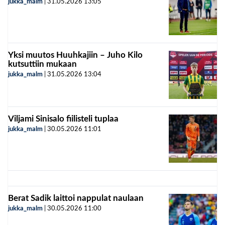
jukka_malm
|
31.05.2026
13:05
Yksi muutos Huuhkajiin – Juho Kilo
kutsuttiin mukaan
jukka_malm
|
31.05.2026
13:04
Viljami Sinisalo fiilisteli tuplaa
jukka_malm
|
30.05.2026
11:01
Berat Sadik laittoi nappulat naulaan
jukka_malm
|
30.05.2026
11:00