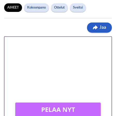
AIHEET
Kokoonpano
Ottelut
Sveitsi
Jaa
🎁 Huipputarjous jatkuu: 10
euron kierrätysvapaa
megakierros Reactoonz-
peliin – vain 1 eurolla!
Peli: Reactoonz
Vain uusille asiakkaille!
PELAA NYT