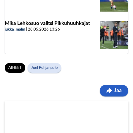
Mika Lehkosuo valitsi Pikkuhuuhkajat
jukka_malm
|
28.05.2026
13:26
AIHEET
Joel Pohjanpalo
Jaa
1€ = 10€ arvosta
ilmaiskierroksia ilman
kierrätystä!