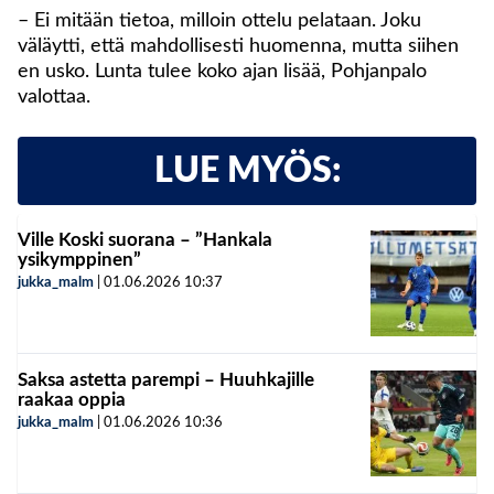
– Ei mitään tietoa, milloin ottelu pelataan. Joku
väläytti, että mahdollisesti huomenna, mutta siihen
en usko. Lunta tulee koko ajan lisää, Pohjanpalo
valottaa.
LUE MYÖS:
Ville Koski suorana – ”Hankala
ysikymppinen”
jukka_malm
|
01.06.2026
10:37
Saksa astetta parempi – Huuhkajille
raakaa oppia
jukka_malm
|
01.06.2026
10:36