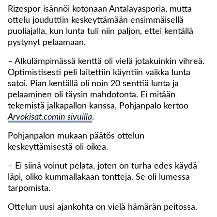
Rizespor isännöi kotonaan Antalayasporia, mutta
ottelu jouduttiin keskeyttämään ensimmäisellä
puoliajalla, kun lunta tuli niin paljon, ettei kentällä
pystynyt pelaamaan.
– Alkulämpimässä kenttä oli vielä jotakuinkin vihreä.
Optimistisesti peli laitettiin käyntiin vaikka lunta
satoi. Pian kentällä oli noin 20 senttiä lunta ja
pelaaminen oli täysin mahdotonta. Ei mitään
tekemistä jalkapallon kanssa, Pohjanpalo kertoo
Arvokisat.comin sivuilla
.
Pohjanpalon mukaan päätös ottelun
keskeyttämisestä oli oikea.
– Ei siinä voinut pelata, joten on turha edes käydä
läpi, oliko kummallakaan tontteja. Se oli lumessa
tarpomista.
Ottelun uusi ajankohta on vielä hämärän peitossa.