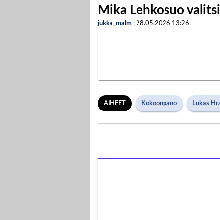
Mika Lehkosuo valits
jukka_malm
|
28.05.2026
13:26
AIHEET
Kokoonpano
Lukas Hr
1€ = 10€ arvosta 
kierrätystä!
Talleta 1€