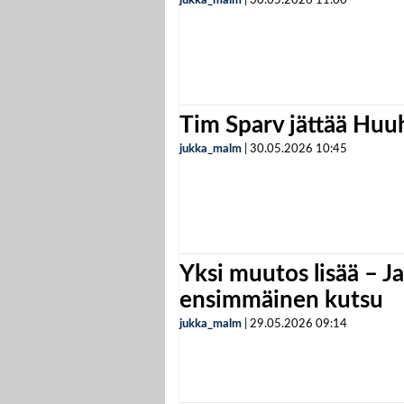
jukka_malm
|
30.05.2026
11:00
Tim Sparv jättää Huu
jukka_malm
|
30.05.2026
10:45
Yksi muutos lisää – Ja
ensimmäinen kutsu
jukka_malm
|
29.05.2026
09:14