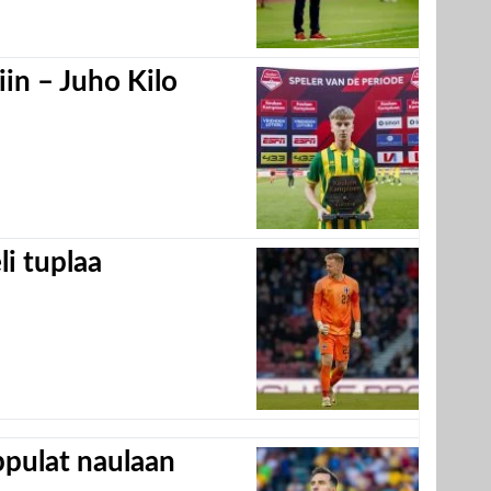
in – Juho Kilo
eli tuplaa
appulat naulaan