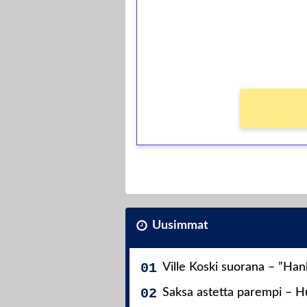
Saat heti 50 ilmaiskierr
kierros)!
Ei kierrätysvaatimusta!
Uusimmat
Ville Koski suorana – ”Ha
Saksa astetta parempi – Hu