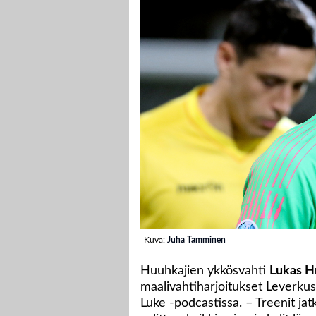
Kuva:
Juha Tamminen
Huuhkajien ykkösvahti
Lukas H
maalivahtiharjoitukset Leverku
Luke -podcastissa. – Treenit jatk