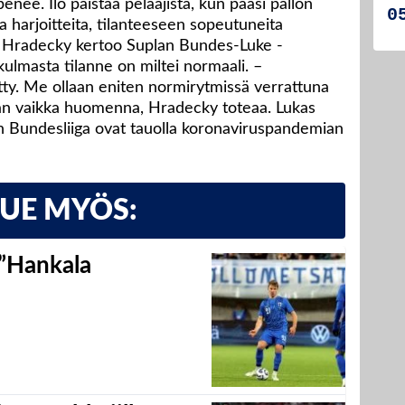
mpenee. Ilo paistaa pelaajista, kun pääsi pallon
ia harjoitteita, tilanteeseen sopeutuneita
, Hradecky kertoo Suplan Bundes-Luke -
ulmasta tilanne on miltei normaali. –
ty. Me ollaan eniten normirytmissä verrattuna
maan vaikka huomenna, Hradecky toteaa. Lukas
 Bundesliiga ovat tauolla koronaviruspandemian
LUE MYÖS:
 ”Hankala