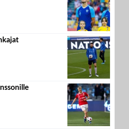
hkajat
nssonille