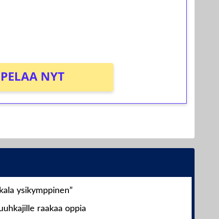
osta Tuohi 1000 -peliin (arvo 0,20€ per
PELAA NYT
nkala ysikymppinen”
uhkajille raakaa oppia