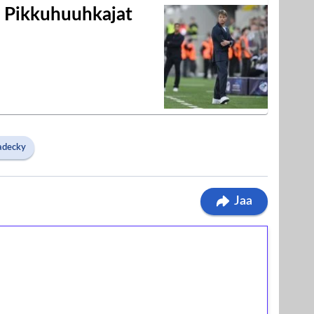
i Pikkuhuuhkajat
adecky
Jaa
ilmaiskierroksia ilman