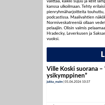
valittaa, kaikki sujuu ja kelit lä
kanssa ulkoilmaan. Tehty erilais
pienryhmäharjoitteita touhuttu
podcastissa. Maalivahtien näkök
Normiveskatreeniä ollaan vedet
pelaajiin. Olisin valmis pelaa
Hradecky, Leverkusen ja Saksan
vuoksi.
Ville Koski suorana –
ysikymppinen”
jukka_malm
|
01.06.2026
10:37