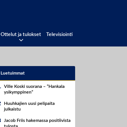
Ottelut ja tulokset
Televisiointi
Luetuimmat
Ville Koski suorana – ”Hankala
ysikymppinen”
Huuhkajien uusi pelipaita
julkaistu
Jacob Friis hakemassa positiivista
tulosta