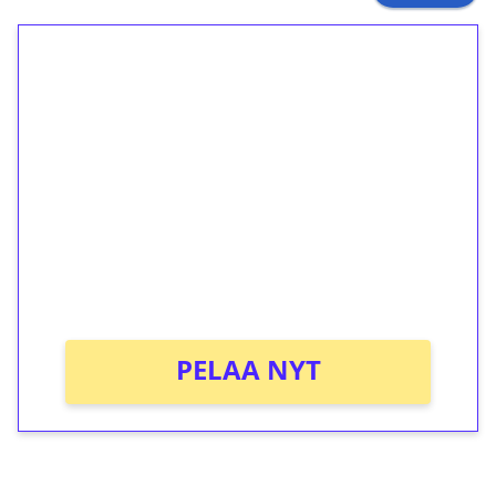
1€ = 10€ arvosta
ilmaiskierroksia ilman
kierrätystä!
Talleta 1€
Saat heti 50 ilmaiskierrosta Tuohi 1000 -
peliin (arvo 0,20€ per kierros)!
Ei kierrätysvaatimusta!
PELAA NYT