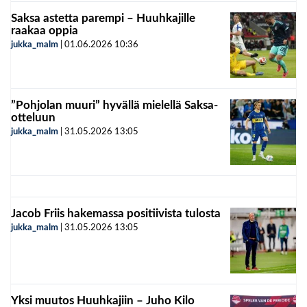
Saksa astetta parempi – Huuhkajille
raakaa oppia
jukka_malm
|
01.06.2026
10:36
”Pohjolan muuri” hyvällä mielellä Saksa-
otteluun
jukka_malm
|
31.05.2026
13:05
Jacob Friis hakemassa positiivista tulosta
jukka_malm
|
31.05.2026
13:05
Yksi muutos Huuhkajiin – Juho Kilo