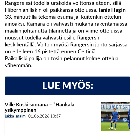
Rangers sai todella urakoida voittonsa eteen, sillä
Hibernianillakin oli paikkansa ottelussa.
Ianis Hagin
33. minuutilla tekemä osuma jäi kuitenkin ottelun
ainoaksi. Kamara oli vahvasti mukana rakentamassa
maaliin johtanutta tilannetta ja on viime otteluissa
noussut todella vahvasti esille Rangersin
keskikentällä. Voiton myötä Rangersin johto sarjassa
on edelleen 16 pistettä ennen Celticiä.
Paikalliskilpailija on tosin pelannut kolme ottelua
vähemmän.
LUE MYÖS:
Ville Koski suorana – ”Hankala
ysikymppinen”
jukka_malm
|
01.06.2026
10:37