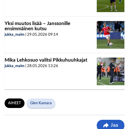
Yksi muutos lisää – Janssonille
ensimmäinen kutsu
jukka_malm
|
29.05.2026
09:14
Mika Lehkosuo valitsi Pikkuhuuhkajat
jukka_malm
|
28.05.2026
13:26
AIHEET
Glen Kamara
Jaa