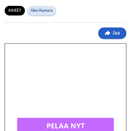
AIHEET
Glen Kamara
Jaa
🎁 Huipputarjous jatkuu: 10
euron kierrätysvapaa
megakierros Reactoonz-
peliin – vain 1 eurolla!
Peli: Reactoonz
Vain uusille asiakkaille!
PELAA NYT