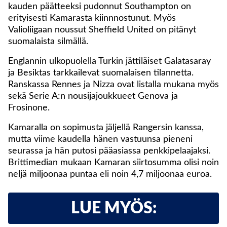
kauden päätteeksi pudonnut Southampton on
erityisesti Kamarasta kiinnnostunut. Myös
Valioliigaan noussut Sheffield United on pitänyt
suomalaista silmällä.
Englannin ulkopuolella Turkin jättiläiset Galatasaray
ja Besiktas tarkkailevat suomalaisen tilannetta.
Ranskassa Rennes ja Nizza ovat listalla mukana myös
sekä Serie A:n nousijajoukkueet Genova ja
Frosinone.
Kamaralla on sopimusta jäljellä Rangersin kanssa,
mutta viime kaudella hänen vastuunsa pieneni
seurassa ja hän putosi pääasiassa penkkipelaajaksi.
Brittimedian mukaan Kamaran siirtosumma olisi noin
neljä miljoonaa puntaa eli noin 4,7 miljoonaa euroa.
LUE MYÖS: