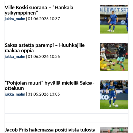
Ville Koski suorana – ”Hankala
ysikymppinen”
jukka_malm
|
01.06.2026
10:37
Saksa astetta parempi – Huuhkajille
raakaa oppia
jukka_malm
|
01.06.2026
10:36
”Pohjolan muuri” hyvällä mielellä Saksa-
otteluun
jukka_malm
|
31.05.2026
13:05
Jacob Friis hakemassa positiivista tulosta