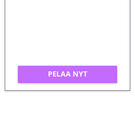
🎁 Huipputarjous jatkuu: 10
euron kierrätysvapaa
megakierros Reactoonz-
peliin – vain 1 eurolla!
Peli: Reactoonz
Vain uusille asiakkaille!
PELAA NYT