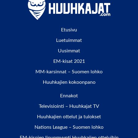
Etusivu
Luetuimmat
Uusimmat
EM-kisat 2021
MM-karsinnat – Suomen lohko
Huuhkajien kokoonpano
Ennakot
Televisiointi – Huuhkajat TV
Huuhkajien ottelut ja tulokset
Nations League – Suomen lohko
EM-kisojen lipunmyynti Huuhkajien otteluihin