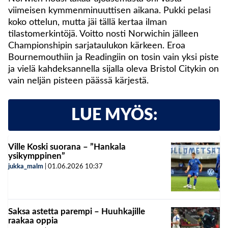
viimeisen kymmenminuuttisen aikana. Pukki pelasi
koko ottelun, mutta jäi tällä kertaa ilman
tilastomerkintöjä. Voitto nosti Norwichin jälleen
Championshipin sarjataulukon kärkeen. Eroa
Bournemouthiin ja Readingiin on tosin vain yksi piste
ja vielä kahdeksannella sijalla oleva Bristol Citykin on
vain neljän pisteen päässä kärjestä.
LUE MYÖS:
Ville Koski suorana – ”Hankala
ysikymppinen”
jukka_malm
|
01.06.2026
10:37
Saksa astetta parempi – Huuhkajille
raakaa oppia