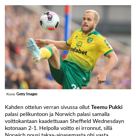
Kuva:
Getty Images
Kahden ottelun verran sivussa ollut
Teemu Pukki
palasi pelikuntoon ja Norwich palasi samalla
voittokantaan kaadettuaan Sheffield Wednesdayn
kotonaan 2-1. Helpolla voitto ei irronnut, sillä
Norwich nousi takaa-ajoasemasta ohi vasta