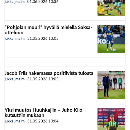
jukka_malm
|
01.06.2026
10:36
”Pohjolan muuri” hyvällä mielellä Saksa-
otteluun
jukka_malm
|
31.05.2026
13:05
Jacob Friis hakemassa positiivista tulosta
jukka_malm
|
31.05.2026
13:05
Yksi muutos Huuhkajiin – Juho Kilo
kutsuttiin mukaan
jukka_malm
|
31.05.2026
13:04