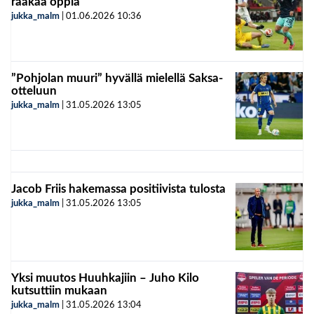
raakaa oppia
jukka_malm
|
01.06.2026
10:36
”Pohjolan muuri” hyvällä mielellä Saksa-
otteluun
jukka_malm
|
31.05.2026
13:05
Jacob Friis hakemassa positiivista tulosta
jukka_malm
|
31.05.2026
13:05
Yksi muutos Huuhkajiin – Juho Kilo
kutsuttiin mukaan
jukka_malm
|
31.05.2026
13:04