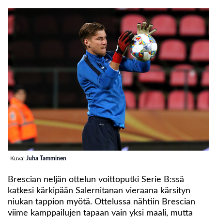
Kuva:
Juha Tamminen
Brescian neljän ottelun voittoputki Serie B:ssä
katkesi kärkipään Salernitanan vieraana kärsityn
niukan tappion myötä. Ottelussa nähtiin Brescian
viime kamppailujen tapaan vain yksi maali, mutta