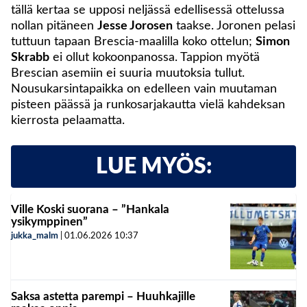
tällä kertaa se upposi neljässä edellisessä ottelussa
nollan pitäneen
Jesse Jorosen
taakse. Joronen pelasi
tuttuun tapaan Brescia-maalilla koko ottelun;
Simon
Skrabb
ei ollut kokoonpanossa. Tappion myötä
Brescian asemiin ei suuria muutoksia tullut.
Nousukarsintapaikka on edelleen vain muutaman
pisteen päässä ja runkosarjakautta vielä kahdeksan
kierrosta pelaamatta.
LUE MYÖS:
Ville Koski suorana – ”Hankala
ysikymppinen”
jukka_malm
|
01.06.2026
10:37
Saksa astetta parempi – Huuhkajille