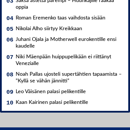
Saksa astetta parempi – Huuhkajille raakaa
oppia
Roman Eremenko taas vaihdosta sisään
Nikolai Alho siirtyy Kreikkaan
Juhani Ojala ja Motherwell eurokentille ensi
kaudelle
Niki Mäenpään huippupelikään ei riittänyt
Venezialle
Noah Pallas ujosteli supertähtien tapaamista –
”Kyllä se vähän jännitti”
Leo Väisänen palasi pelikentille
Kaan Kairinen palasi pelikentille