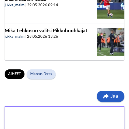
jukka_malm
|
29.05.2026
09:14
Mika Lehkosuo valitsi Pikkuhuuhkajat
jukka_malm
|
28.05.2026
13:26
AIHEET
Marcus Forss
Jaa
1€ = 10€ arvosta
ilmaiskierroksia ilman