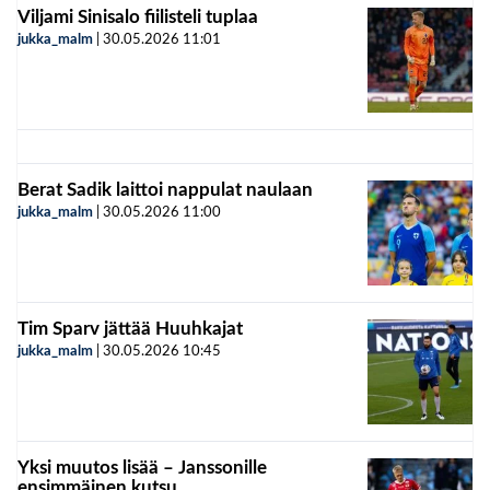
Viljami Sinisalo fiilisteli tuplaa
jukka_malm
|
30.05.2026
11:01
Berat Sadik laittoi nappulat naulaan
jukka_malm
|
30.05.2026
11:00
Tim Sparv jättää Huuhkajat
jukka_malm
|
30.05.2026
10:45
Yksi muutos lisää – Janssonille
ensimmäinen kutsu