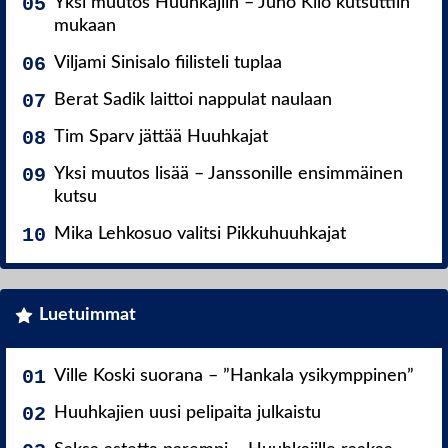
Yksi muutos Huuhkajiin – Juho Kilo kutsuttiin
mukaan
Viljami Sinisalo fiilisteli tuplaa
Berat Sadik laittoi nappulat naulaan
Tim Sparv jättää Huuhkajat
Yksi muutos lisää – Janssonille ensimmäinen
kutsu
Mika Lehkosuo valitsi Pikkuhuuhkajat
Luetuimmat
Ville Koski suorana – ”Hankala ysikymppinen”
Huuhkajien uusi pelipaita julkaistu