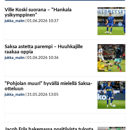
Ville Koski suorana – ”Hankala
ysikymppinen”
jukka_malm
|
01.06.2026
10:37
Saksa astetta parempi – Huuhkajille
raakaa oppia
jukka_malm
|
01.06.2026
10:36
”Pohjolan muuri” hyvällä mielellä Saksa-
otteluun
jukka_malm
|
31.05.2026
13:05
Jacob Friis hakemassa positiivista tulosta