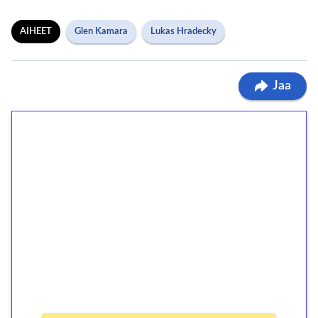
AIHEET
Glen Kamara
Lukas Hradecky
Jaa
1€ = 10€ arvosta
ilmaiskierroksia ilman
kierrätystä!
Talleta 1€
Saat heti 50 ilmaiskierrosta Tuohi 1000 -
peliin (arvo 0,20€ per kierros)!
Ei kierrätysvaatimusta!