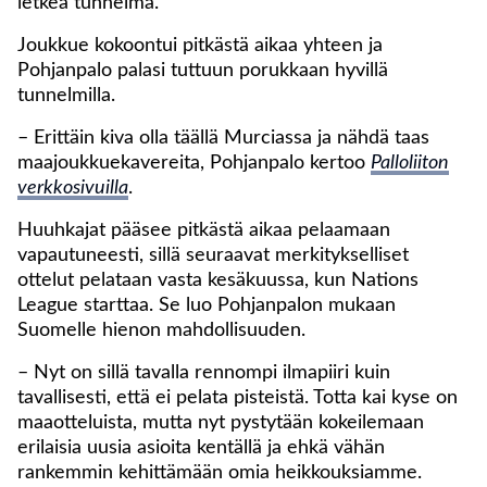
letkeä tunnelma.
Joukkue kokoontui pitkästä aikaa yhteen ja
Pohjanpalo palasi tuttuun porukkaan hyvillä
tunnelmilla.
– Erittäin kiva olla täällä Murciassa ja nähdä taas
maajoukkuekavereita, Pohjanpalo kertoo
Palloliiton
verkkosivuilla
.
Huuhkajat pääsee pitkästä aikaa pelaamaan
vapautuneesti, sillä seuraavat merkitykselliset
ottelut pelataan vasta kesäkuussa, kun Nations
League starttaa. Se luo Pohjanpalon mukaan
Suomelle hienon mahdollisuuden.
– Nyt on sillä tavalla rennompi ilmapiiri kuin
tavallisesti, että ei pelata pisteistä. Totta kai kyse on
maaotteluista, mutta nyt pystytään kokeilemaan
erilaisia uusia asioita kentällä ja ehkä vähän
rankemmin kehittämään omia heikkouksiamme.