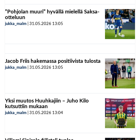
”Pohjolan muuri” hyvällä mielellä Saksa-
otteluun
jukka_malm
|
31.05.2026
13:05
Jacob Friis hakemassa positiivista tulosta
jukka_malm
|
31.05.2026
13:05
Yksi muutos Huuhkajiin – Juho Kilo
kutsuttiin mukaan
jukka_malm
|
31.05.2026
13:04