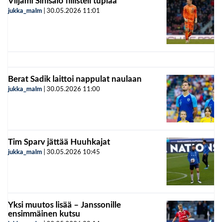
Viljami Sinisalo fiilisteli tuplaa
jukka_malm
|
30.05.2026
11:01
Berat Sadik laittoi nappulat naulaan
jukka_malm
|
30.05.2026
11:00
Tim Sparv jättää Huuhkajat
jukka_malm
|
30.05.2026
10:45
Yksi muutos lisää – Janssonille
ensimmäinen kutsu