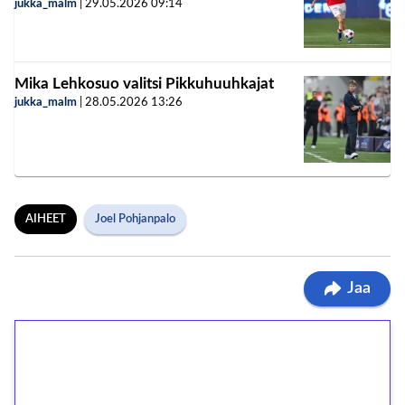
jukka_malm
|
29.05.2026
09:14
Mika Lehkosuo valitsi Pikkuhuuhkajat
jukka_malm
|
28.05.2026
13:26
AIHEET
Joel Pohjanpalo
Jaa
1€ = 10€ arvosta
ilmaiskierroksia ilman