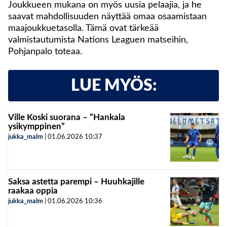
Joukkueen mukana on myös uusia pelaajia, ja he
saavat mahdollisuuden näyttää omaa osaamistaan
maajoukkuetasolla. Tämä ovat tärkeää
valmistautumista Nations Leaguen matseihin,
Pohjanpalo toteaa.
LUE MYÖS:
Ville Koski suorana – ”Hankala
ysikymppinen”
jukka_malm
|
01.06.2026
10:37
Saksa astetta parempi – Huuhkajille
raakaa oppia
jukka_malm
|
01.06.2026
10:36