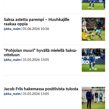
Saksa astetta parempi – Huuhkajille
raakaa oppia
jukka_malm
|
01.06.2026
10:36
”Pohjolan muuri” hyvällä mielellä Saksa-
otteluun
jukka_malm
|
31.05.2026
13:05
Jacob Friis hakemassa positiivista tulosta
jukka_malm
|
31.05.2026
13:05