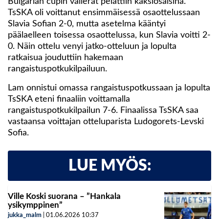
Bulgarian cupin välierät pelattiin kaksiosaisina.
TsSKA oli voittanut ensimmäisessä osaottelussaan
Slavia Sofian 2-0, mutta asetelma kääntyi
päälaelleen toisessa osaottelussa, kun Slavia voitti 2-
0. Näin ottelu venyi jatko-otteluun ja lopulta
ratkaisua jouduttiin hakemaan
rangaistuspotkukilpailuun.
Lam onnistui omassa rangaistuspotkussaan ja lopulta
TsSKA eteni finaaliin voittamalla
rangaistuspotkukilpailun 7-6. Finaalissa TsSKA saa
vastaansa voittajan otteluparista Ludogorets-Levski
Sofia.
LUE MYÖS:
Ville Koski suorana – ”Hankala
ysikymppinen”
jukka_malm
|
01.06.2026
10:37