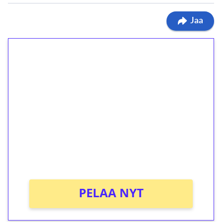
Jaa
1€ = 10€ arvosta
ilmaiskierroksia ilman
kierrätystä!
Talleta 1€
Saat heti 50 ilmaiskierrosta Tuohi 1000 -
peliin (arvo 0,20€ per kierros)!
Ei kierrätysvaatimusta!
PELAA NYT