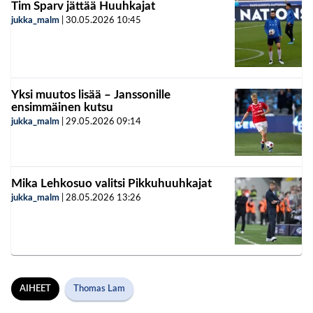
Tim Sparv jättää Huuhkajat
jukka_malm
|
30.05.2026
10:45
Yksi muutos lisää – Janssonille
ensimmäinen kutsu
jukka_malm
|
29.05.2026
09:14
Mika Lehkosuo valitsi Pikkuhuuhkajat
jukka_malm
|
28.05.2026
13:26
AIHEET
Thomas Lam