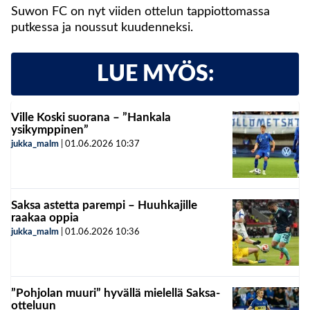
Suwon FC on nyt viiden ottelun tappiottomassa
putkessa ja noussut kuudenneksi.
LUE MYÖS:
Ville Koski suorana – ”Hankala
ysikymppinen”
jukka_malm
|
01.06.2026
10:37
Saksa astetta parempi – Huuhkajille
raakaa oppia
jukka_malm
|
01.06.2026
10:36
”Pohjolan muuri” hyvällä mielellä Saksa-
otteluun