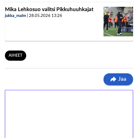
Mika Lehkosuo valitsi Pikkuhuuhkajat
jukka_malm
|
28.05.2026
13:26
AIHEET
Jaa
1€ = 10€ arvosta
ilmaiskierroksia ilman
kierrätystä!
Talleta 1€