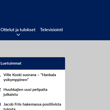
Ottelut ja tulokset
Televisiointi
Luetuimmat
Ville Koski suorana – ”Hankala
ysikymppinen”
Huuhkajien uusi pelipaita
julkaistu
Jacob Friis hakemassa positiivista
tulosta