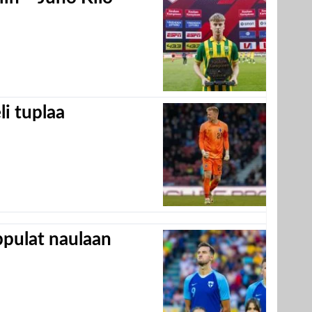
eli tuplaa
appulat naulaan