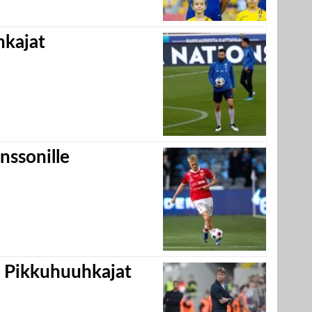
hkajat
nssonille
i Pikkuhuuhkajat