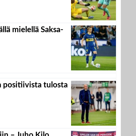
llä mielellä Saksa-
positiivista tulosta
in – Juho Kilo