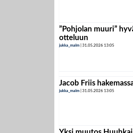
”Pohjolan muuri” hyvä
otteluun
jukka_malm
|
31.05.2026
13:05
Jacob Friis hakemassa 
jukka_malm
|
31.05.2026
13:05
Yksi muutos Huuhkaji