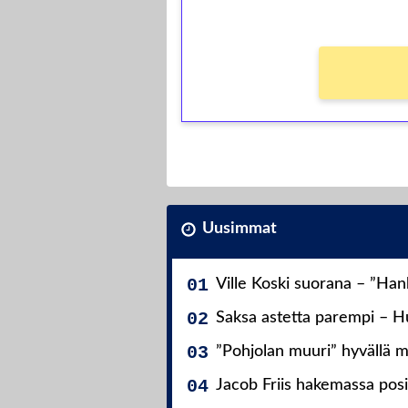
Ei kierrätysvaatimusta!
Uusimmat
Ville Koski suorana – ”Ha
Saksa astetta parempi – Hu
”Pohjolan muuri” hyvällä m
Jacob Friis hakemassa posit