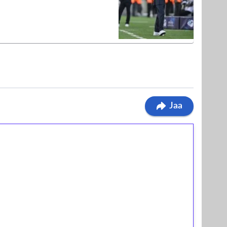
Jaa
ilmaiskierroksia ilman
osta Tuohi 1000 -peliin (arvo 0,20€ per