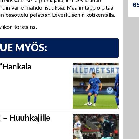
elussa toisella puoliajalla, kun AS Roman
hdin vaille mahdollisuuksia. Maalin tappio pitää
en osaottelu pelataan Leverkusenin kotikentällä.
iikon torstaina.
LUE MYÖS:
 ”Hankala
 – Huuhkajille