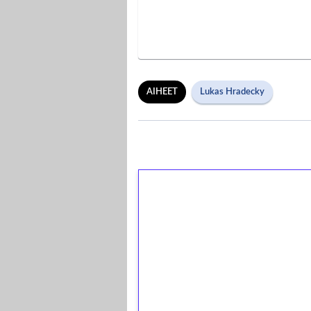
AIHEET
Lukas Hradecky
1€ = 10€ arvosta 
kierrätystä!
Talleta 1€
Saat heti 50 ilmaiskierr
kierros)!