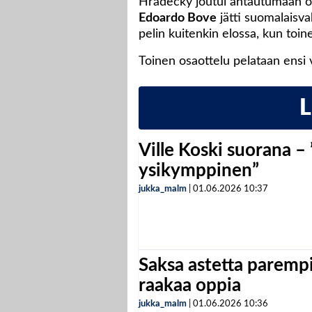
Hradecky joutui antautumaan ott
Edoardo Bove
jätti suomalaisva
pelin kuitenkin elossa, kun toin
Toinen osaottelu pelataan ensi v
Ville Koski suorana –
ysikymppinen”
jukka_malm
|
01.06.2026
10:37
Saksa astetta parempi
raakaa oppia
jukka_malm
|
01.06.2026
10:36