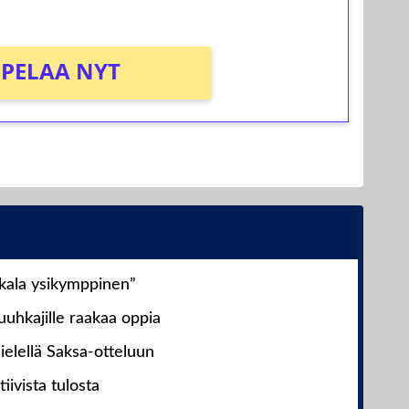
PELAA NYT
nkala ysikymppinen”
uhkajille raakaa oppia
ielellä Saksa-otteluun
iivista tulosta