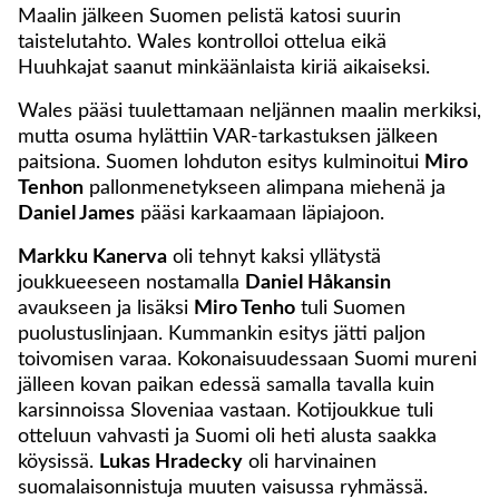
Maalin jälkeen Suomen pelistä katosi suurin
taistelutahto. Wales kontrolloi ottelua eikä
Huuhkajat saanut minkäänlaista kiriä aikaiseksi.
Wales pääsi tuulettamaan neljännen maalin merkiksi,
mutta osuma hylättiin VAR-tarkastuksen jälkeen
paitsiona. Suomen lohduton esitys kulminoitui
Miro
Tenhon
pallonmenetykseen alimpana miehenä ja
Daniel James
pääsi karkaamaan läpiajoon.
Markku Kanerva
oli tehnyt kaksi yllätystä
joukkueeseen nostamalla
Daniel Håkansin
avaukseen ja lisäksi
Miro Tenho
tuli Suomen
puolustuslinjaan. Kummankin esitys jätti paljon
toivomisen varaa. Kokonaisuudessaan Suomi mureni
jälleen kovan paikan edessä samalla tavalla kuin
karsinnoissa Sloveniaa vastaan. Kotijoukkue tuli
otteluun vahvasti ja Suomi oli heti alusta saakka
köysissä.
Lukas Hradecky
oli harvinainen
suomalaisonnistuja muuten vaisussa ryhmässä.