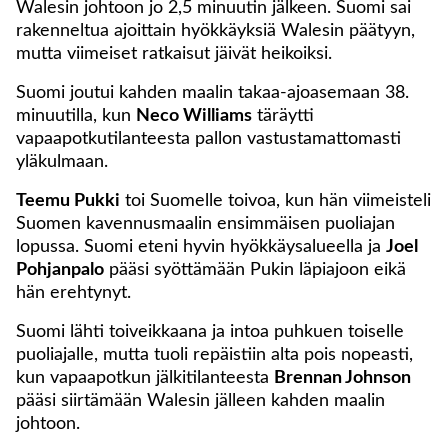
Walesin johtoon jo 2,5 minuutin jälkeen. Suomi sai
rakenneltua ajoittain hyökkäyksiä Walesin päätyyn,
mutta viimeiset ratkaisut jäivät heikoiksi.
Suomi joutui kahden maalin takaa-ajoasemaan 38.
minuutilla, kun
Neco Williams
täräytti
vapaapotkutilanteesta pallon vastustamattomasti
yläkulmaan.
Teemu Pukki
toi Suomelle toivoa, kun hän viimeisteli
Suomen kavennusmaalin ensimmäisen puoliajan
lopussa. Suomi eteni hyvin hyökkäysalueella ja
Joel
Pohjanpalo
pääsi syöttämään Pukin läpiajoon eikä
hän erehtynyt.
Suomi lähti toiveikkaana ja intoa puhkuen toiselle
puoliajalle, mutta tuoli repäistiin alta pois nopeasti,
kun vapaapotkun jälkitilanteesta
Brennan Johnson
pääsi siirtämään Walesin jälleen kahden maalin
johtoon.