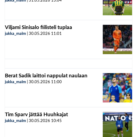
jukka_malm
|
31.05.2026
13:04
Viljami Sinisalo fiilisteli tuplaa
jukka_malm
|
30.05.2026
11:01
Berat Sadik laittoi nappulat naulaan
jukka_malm
|
30.05.2026
11:00
Tim Sparv jättää Huuhkajat
jukka_malm
|
30.05.2026
10:45