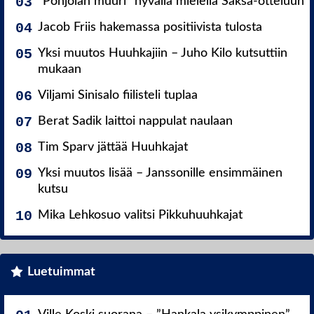
”Pohjolan muuri” hyvällä mielellä Saksa-otteluun
Jacob Friis hakemassa positiivista tulosta
Yksi muutos Huuhkajiin – Juho Kilo kutsuttiin
mukaan
Viljami Sinisalo fiilisteli tuplaa
Berat Sadik laittoi nappulat naulaan
Tim Sparv jättää Huuhkajat
Yksi muutos lisää – Janssonille ensimmäinen
kutsu
Mika Lehkosuo valitsi Pikkuhuuhkajat
Luetuimmat