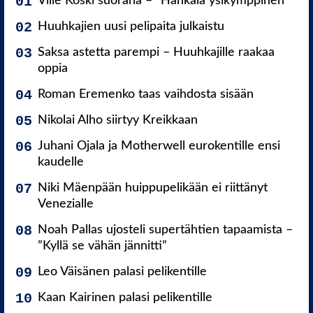
Ville Koski suorana – ”Hankala ysikymppinen”
Huuhkajien uusi pelipaita julkaistu
Saksa astetta parempi – Huuhkajille raakaa
oppia
Roman Eremenko taas vaihdosta sisään
Nikolai Alho siirtyy Kreikkaan
Juhani Ojala ja Motherwell eurokentille ensi
kaudelle
Niki Mäenpään huippupelikään ei riittänyt
Venezialle
Noah Pallas ujosteli supertähtien tapaamista –
”Kyllä se vähän jännitti”
Leo Väisänen palasi pelikentille
Kaan Kairinen palasi pelikentille