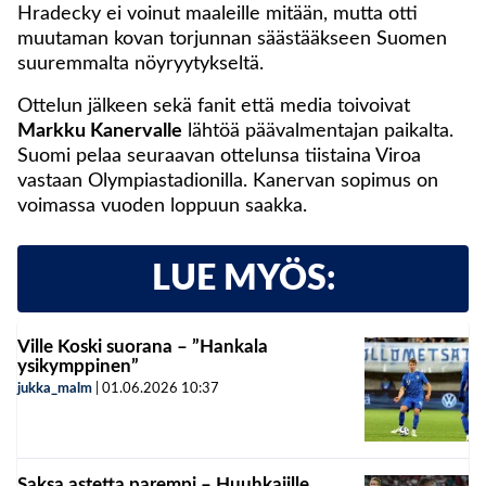
Hradecky ei voinut maaleille mitään, mutta otti
muutaman kovan torjunnan säästääkseen Suomen
suuremmalta nöyryytykseltä.
Ottelun jälkeen sekä fanit että media toivoivat
Markku Kanervalle
lähtöä päävalmentajan paikalta.
Suomi pelaa seuraavan ottelunsa tiistaina Viroa
vastaan Olympiastadionilla. Kanervan sopimus on
voimassa vuoden loppuun saakka.
LUE MYÖS:
Ville Koski suorana – ”Hankala
ysikymppinen”
jukka_malm
|
01.06.2026
10:37
Saksa astetta parempi – Huuhkajille