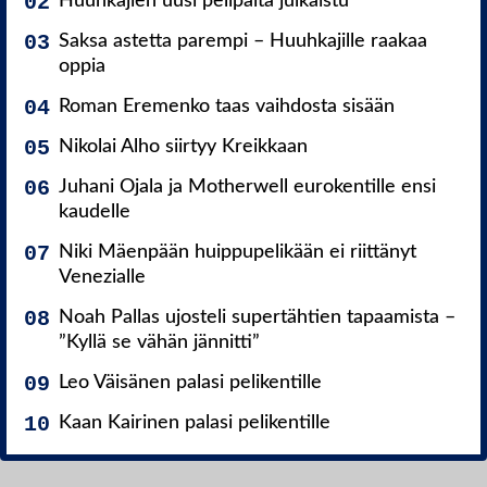
Huuhkajien uusi pelipaita julkaistu
Saksa astetta parempi – Huuhkajille raakaa
oppia
Roman Eremenko taas vaihdosta sisään
Nikolai Alho siirtyy Kreikkaan
Juhani Ojala ja Motherwell eurokentille ensi
kaudelle
Niki Mäenpään huippupelikään ei riittänyt
Venezialle
Noah Pallas ujosteli supertähtien tapaamista –
”Kyllä se vähän jännitti”
Leo Väisänen palasi pelikentille
Kaan Kairinen palasi pelikentille