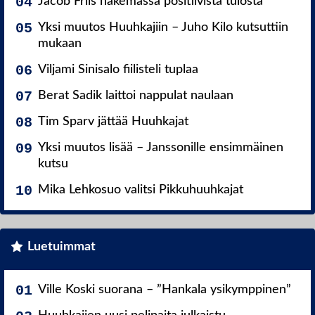
Jacob Friis hakemassa positiivista tulosta
Yksi muutos Huuhkajiin – Juho Kilo kutsuttiin
mukaan
Viljami Sinisalo fiilisteli tuplaa
Berat Sadik laittoi nappulat naulaan
Tim Sparv jättää Huuhkajat
Yksi muutos lisää – Janssonille ensimmäinen
kutsu
Mika Lehkosuo valitsi Pikkuhuuhkajat
Luetuimmat
Ville Koski suorana – ”Hankala ysikymppinen”