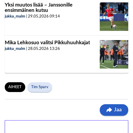
Yksi muutos lisää – Janssonille
ensimmäinen kutsu
jukka_malm
|
29.05.2026
09:14
Mika Lehkosuo valitsi Pikkuhuuhkajat
jukka_malm
|
28.05.2026
13:26
AIHEET
Tim Sparv
Jaa
1€ = 10€ arvosta