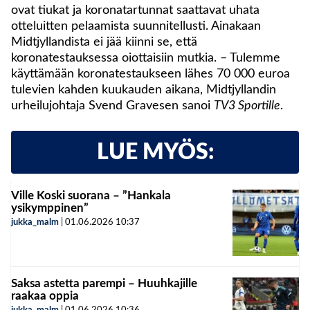
ovat tiukat ja koronatartunnat saattavat uhata
otteluitten pelaamista suunnitellusti. Ainakaan
Midtjyllandista ei jää kiinni se, että
koronatestauksessa oiottaisiin mutkia. – Tulemme
käyttämään koronatestaukseen lähes 70 000 euroa
tulevien kahden kuukauden aikana, Midtjyllandin
urheilujohtaja Svend Gravesen sanoi
TV3 Sportille
.
LUE MYÖS:
Ville Koski suorana – ”Hankala
ysikymppinen”
jukka_malm
|
01.06.2026
10:37
Saksa astetta parempi – Huuhkajille
raakaa oppia