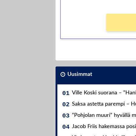
Ei kierrätysvaatimusta!
Uusimmat
Ville Koski suorana – ”Ha
Saksa astetta parempi – Hu
”Pohjolan muuri” hyvällä m
Jacob Friis hakemassa posit