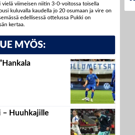
i vielä viimeisen niitin 3-0-voitossa toisella
ousi kuluvalla kaudella jo 20 osumaan ja vire on
itsemässä edellisessä ottelussa Pukki on
sän kertaa.
LUE MYÖS:
 ”Hankala
 – Huuhkajille