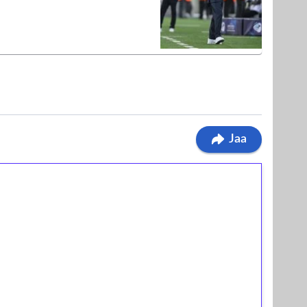
Jaa
ilmaiskierroksia ilman
osta Tuohi 1000 -peliin (arvo 0,20€ per