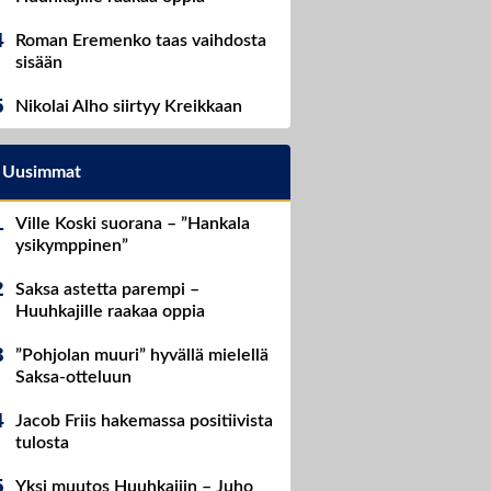
Roman Eremenko taas vaihdosta
sisään
Nikolai Alho siirtyy Kreikkaan
Uusimmat
Ville Koski suorana – ”Hankala
ysikymppinen”
Saksa astetta parempi –
Huuhkajille raakaa oppia
”Pohjolan muuri” hyvällä mielellä
Saksa-otteluun
Jacob Friis hakemassa positiivista
tulosta
Yksi muutos Huuhkajiin – Juho