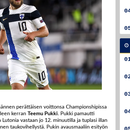
männen perättäisen voittonsa Championshipissa
älleen kerran
Teemu Pukki
. Pukki pamautti
Lutonia vastaan jo 12. minuutilla ja tuplasi illan
nen taukovihellystä. Pukin avausmaaliin esityön