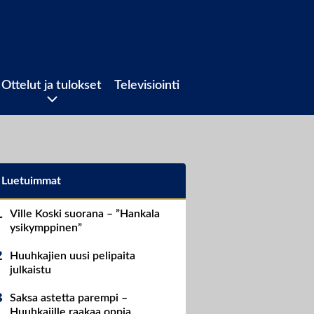
Ottelut ja tulokset
Televisiointi
Luetuimmat
Ville Koski suorana – ”Hankala
ysikymppinen”
Huuhkajien uusi pelipaita
julkaistu
Saksa astetta parempi –
Huuhkajille raakaa oppia