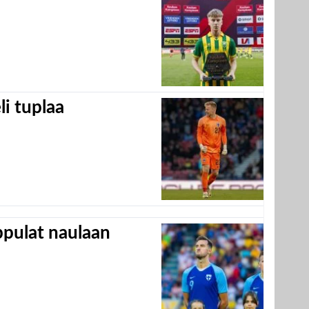
eli tuplaa
appulat naulaan