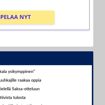
PELAA NYT
nkala ysikymppinen”
uhkajille raakaa oppia
ielellä Saksa-otteluun
iivista tulosta