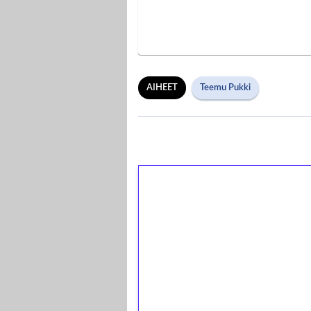
AIHEET
Teemu Pukki
1€ = 10€ arvosta 
kierrätystä!
Talleta 1€
Saat heti 50 ilmaiskierr
kierros)!