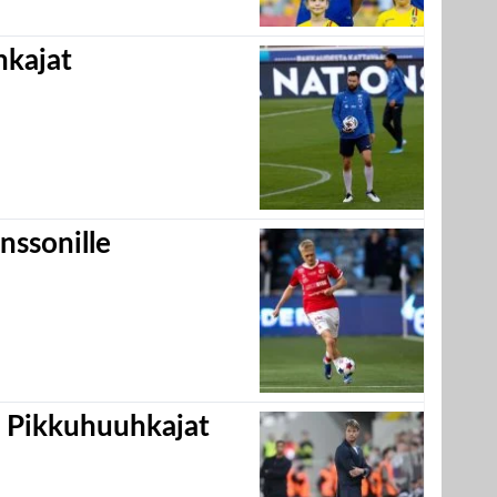
hkajat
nssonille
i Pikkuhuuhkajat