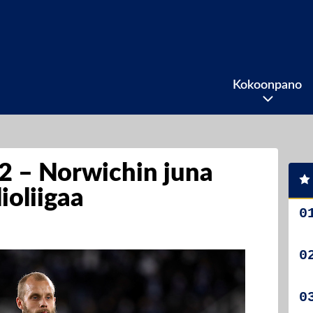
Kokoonpano
2 – Norwichin juna
ioliigaa