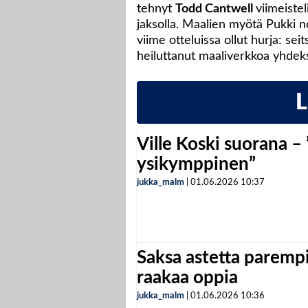
tehnyt
Todd Cantwell
viimeistel
jaksolla. Maalien myötä Pukki n
viime otteluissa ollut hurja: se
heiluttanut maaliverkkoa yhdek
Ville Koski suorana –
ysikymppinen”
jukka_malm
|
01.06.2026
10:37
Saksa astetta parempi
raakaa oppia
jukka_malm
|
01.06.2026
10:36