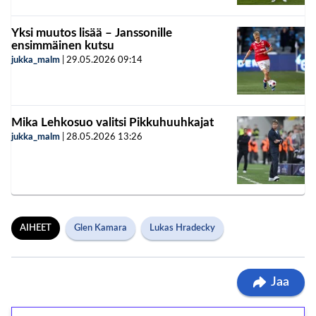
Yksi muutos lisää – Janssonille
ensimmäinen kutsu
jukka_malm
|
29.05.2026
09:14
Mika Lehkosuo valitsi Pikkuhuuhkajat
jukka_malm
|
28.05.2026
13:26
AIHEET
Glen Kamara
Lukas Hradecky
Jaa