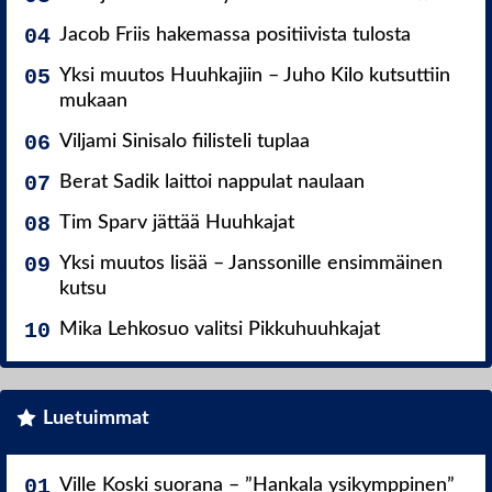
Jacob Friis hakemassa positiivista tulosta
Yksi muutos Huuhkajiin – Juho Kilo kutsuttiin
mukaan
Viljami Sinisalo fiilisteli tuplaa
Berat Sadik laittoi nappulat naulaan
Tim Sparv jättää Huuhkajat
Yksi muutos lisää – Janssonille ensimmäinen
kutsu
Mika Lehkosuo valitsi Pikkuhuuhkajat
Luetuimmat
Ville Koski suorana – ”Hankala ysikymppinen”