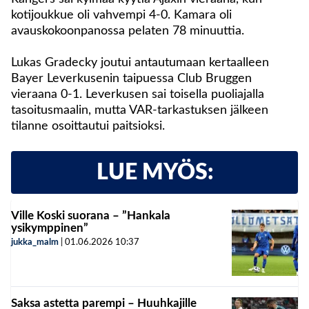
kotijoukkue oli vahvempi 4-0. Kamara oli
avauskokoonpanossa pelaten 78 minuuttia.
Lukas Gradecky joutui antautumaan kertaalleen
Bayer Leverkusenin taipuessa Club Bruggen
vieraana 0-1. Leverkusen sai toisella puoliajalla
tasoitusmaalin, mutta VAR-tarkastuksen jälkeen
tilanne osoittautui paitsioksi.
LUE MYÖS:
Ville Koski suorana – ”Hankala
ysikymppinen”
jukka_malm
|
01.06.2026
10:37
Saksa astetta parempi – Huuhkajille