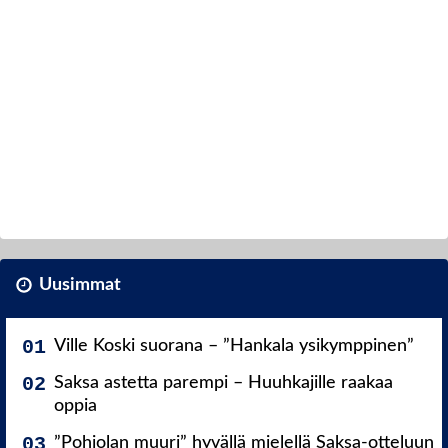
Uusimmat
Ville Koski suorana – ”Hankala ysikymppinen”
Saksa astetta parempi – Huuhkajille raakaa
oppia
”Pohjolan muuri” hyvällä mielellä Saksa-otteluun