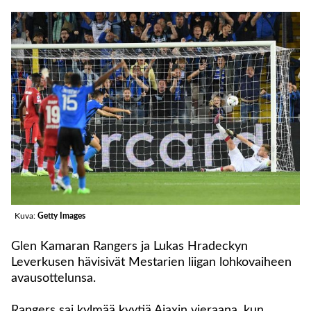
Kuva:
Getty Images
Glen Kamaran Rangers ja Lukas Hradeckyn
Leverkusen hävisivät Mestarien liigan lohkovaiheen
avausottelunsa.
Rangers sai kylmää kyytiä Ajaxin vieraana, kun