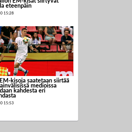
llon EM-kisat siirtyvät
la eteenpäin
20
15:28
EM-kisoja saatetaan siirtää
ainvälisissä medioissa
idaan kahdesta eri
hdasta
20
15:53