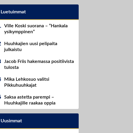
Luetuimmat
Ville Koski suorana – ”Hankala
ysikymppinen”
Huuhkajien uusi pelipaita
julkaistu
Jacob Friis hakemassa positiivista
tulosta
Mika Lehkosuo valitsi
Pikkuhuuhkajat
Saksa astetta parempi –
Huuhkajille raakaa oppia
Uusimmat