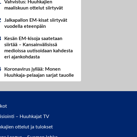
Vahvistus: Huuhkajien
maaliskuun ottelut siirtyvät
Jalkapallon EM-kisat siirtyvät
vuodella eteenpäin
Kesän EM-kisoja saatetaan
siirtää – Kansainvälisissä
medioissa uutisoidaan kahdesta
eri ajankohdasta
Koronavirus jyllää: Monen
Huuhkaja-pelaajan sarjat tauolle
kot
isiointi – Huuhkajat TV
ajien ottelut ja tulokset