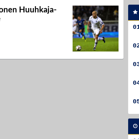
Monen Huuhkaja-
e