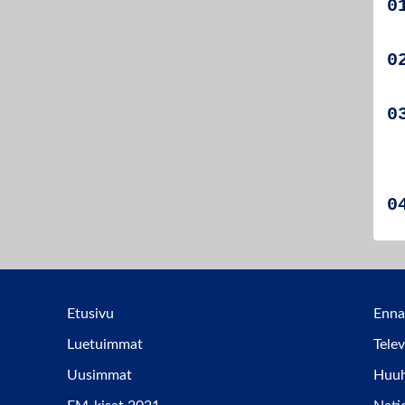
Etusivu
Enna
Luetuimmat
Telev
Uusimmat
Huuhk