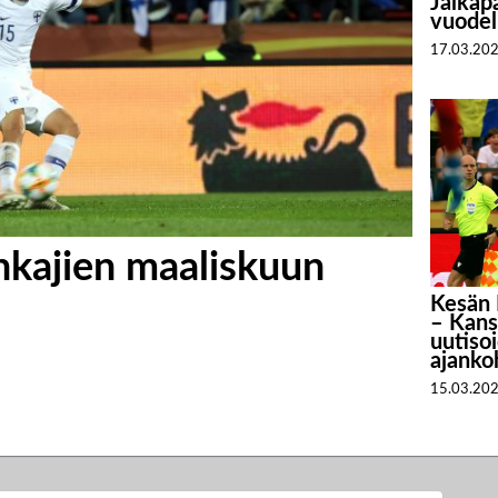
Jalkapa
vuodel
17.03.20
hkajien maaliskuun
Kesän 
– Kans
uutiso
ajanko
15.03.20