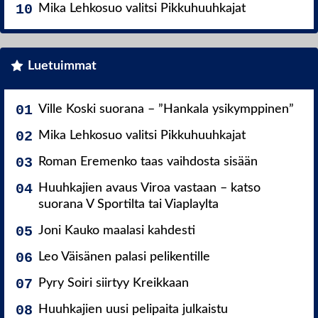
Mika Lehkosuo valitsi Pikkuhuuhkajat
Luetuimmat
Ville Koski suorana – ”Hankala ysikymppinen”
Mika Lehkosuo valitsi Pikkuhuuhkajat
Roman Eremenko taas vaihdosta sisään
Huuhkajien avaus Viroa vastaan – katso
suorana V Sportilta tai Viaplaylta
Joni Kauko maalasi kahdesti
Leo Väisänen palasi pelikentille
Pyry Soiri siirtyy Kreikkaan
Huuhkajien uusi pelipaita julkaistu