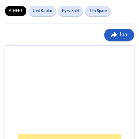
AIHEET
Joni Kauko
Pyry Soiri
Tim Sparv
Jaa
1€ = 10€ arvosta
ilmaiskierroksia ilman
kierrätystä!
Talleta 1€
Saat heti 50 ilmaiskierrosta Tuohi 1000 -
peliin (arvo 0,20€ per kierros)!
Ei kierrätysvaatimusta!