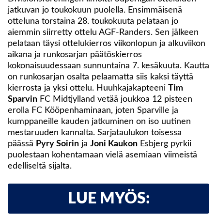
jatkuvan jo toukokuun puolella. Ensimmäisenä
otteluna torstaina 28. toukokuuta pelataan jo
aiemmin siirretty ottelu AGF-Randers. Sen jälkeen
pelataan täysi ottelukierros viikonlopun ja alkuviikon
aikana ja runkosarjan päätöskierros
kokonaisuudessaan sunnuntaina 7. kesäkuuta. Kautta
on runkosarjan osalta pelaamatta siis kaksi täyttä
kierrosta ja yksi ottelu. Huuhkajakapteeni
Tim
Sparvin
FC Midtjylland vetää joukkoa 12 pisteen
erolla FC Kööpenhaminaan, joten Sparville ja
kumppaneille kauden jatkuminen on iso uutinen
mestaruuden kannalta. Sarjataulukon toisessa
päässä
Pyry Soirin
ja
Joni Kaukon
Esbjerg pyrkii
puolestaan kohentamaan vielä asemiaan viimeistä
edelliseltä sijalta.
LUE MYÖS: