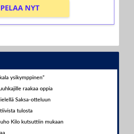
PELAA NYT
nkala ysikymppinen”
uhkajille raakaa oppia
ielellä Saksa-otteluun
iivista tulosta
Juho Kilo kutsuttiin mukaan
laa