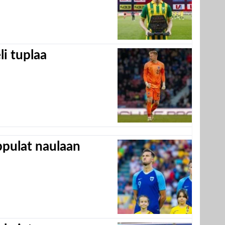
eli tuplaa
appulat naulaan