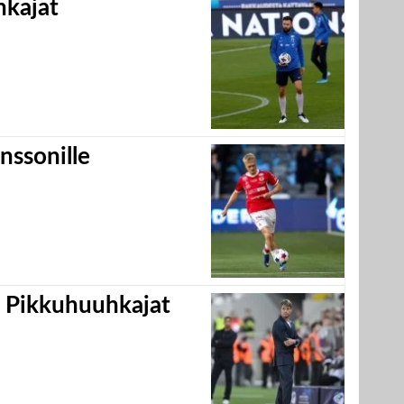
hkajat
nssonille
i Pikkuhuuhkajat