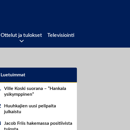
Ottelut ja tulokset
Televisiointi
Luetuimmat
Ville Koski suorana – ”Hankala
ysikymppinen”
Huuhkajien uusi pelipaita
julkaistu
Jacob Friis hakemassa positiivista
tulosta