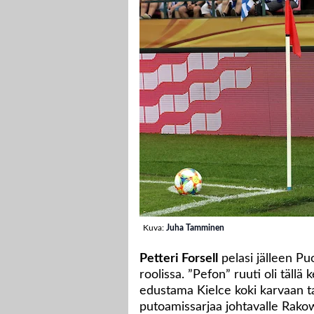
Kuva:
Juha Tamminen
Petteri Forsell
pelasi jälleen Puo
roolissa. ”Pefon” ruuti oli tällä k
edustama Kielce koki karvaan ta
putoamissarjaa johtavalle Rakowi