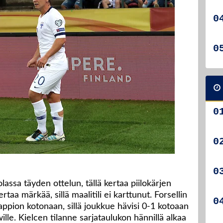
lassa täyden ottelun, tällä kertaa piilokärjen
ertaa märkää, sillä maalitili ei karttunut. Forsellin
ppion kotonaan, sillä joukkue hävisi 0-1 kotoaan
lle. Kielcen tilanne sarjataulukon hännillä alkaa