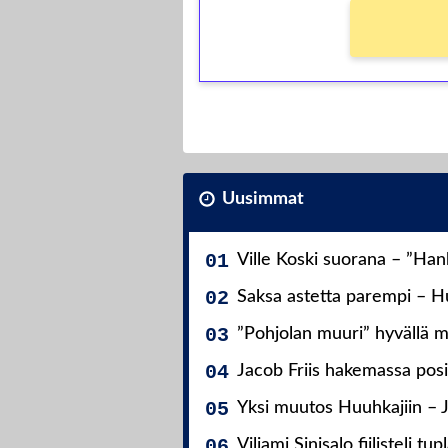
Uusimmat
Ville Koski suorana – ”Ha
Saksa astetta parempi – Hu
”Pohjolan muuri” hyvällä m
Jacob Friis hakemassa posit
Yksi muutos Huuhkajiin – 
Viljami Sinisalo fiilisteli tup