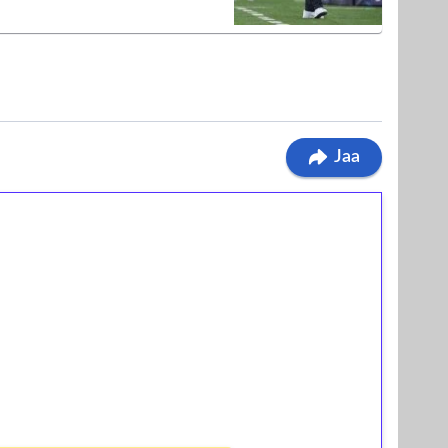
Jaa
ilmaiskierroksia ilman
osta Tuohi 1000 -peliin (arvo 0,20€ per