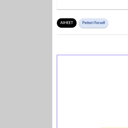
AIHEET
Petteri Forsell
1€ = 10€ arvosta 
kierrätystä!
Talleta 1€
Saat heti 50 ilmaiskierr
kierros)!
Ei kierrätysvaatimusta!