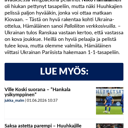
oli hiukan pettynyt tasapeliin, mutta näki Huuhkajien
pelissä paljon hyvääkin, jonka voi ottaa matkaan
Kiovaan. – Tästä on hyvä rakentaa kohti Ukraina-
ottelua, Hämäläinen sanoi
Palloliiton verkkosivuilla
. –
Ukrainan tulos Ranskaa vastaan kertoo, että vastassa
on kova joukkue. Heillä on hyviä pelaajia ja pelistä
tulee kova, mutta olemme valmiita, Hämäläinen
viittasi Ukrainan Pariisista hakemaan 1-1-tasapeliin.
LUE MYÖS:
Ville Koski suorana – ”Hankala
ysikymppinen”
jukka_malm
|
01.06.2026
10:37
Saksa astetta parempi – Huuhkajille