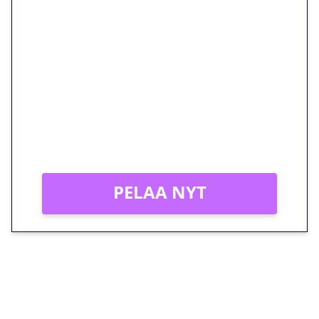
🎁 Huipputarjous jatkuu: 10
euron kierrätysvapaa
megakierros Reactoonz-
peliin – vain 1 eurolla!
Peli: Reactoonz
Vain uusille asiakkaille!
PELAA NYT