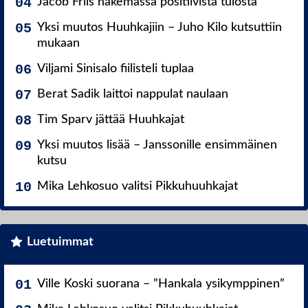
Jacob Friis hakemassa positiivista tulosta
Yksi muutos Huuhkajiin – Juho Kilo kutsuttiin
mukaan
Viljami Sinisalo fiilisteli tuplaa
Berat Sadik laittoi nappulat naulaan
Tim Sparv jättää Huuhkajat
Yksi muutos lisää – Janssonille ensimmäinen
kutsu
Mika Lehkosuo valitsi Pikkuhuuhkajat
Luetuimmat
Ville Koski suorana – ”Hankala ysikymppinen”