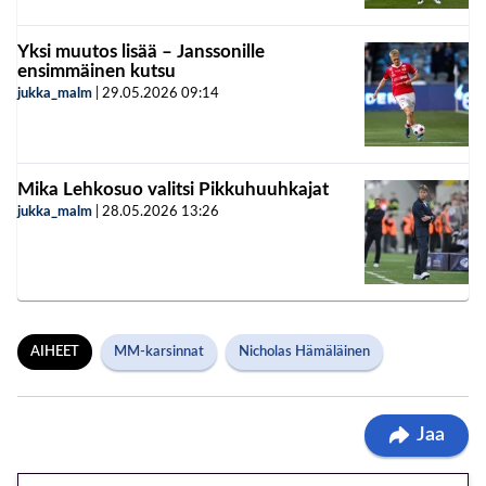
Yksi muutos lisää – Janssonille
ensimmäinen kutsu
jukka_malm
|
29.05.2026
09:14
Mika Lehkosuo valitsi Pikkuhuuhkajat
jukka_malm
|
28.05.2026
13:26
AIHEET
MM-karsinnat
Nicholas Hämäläinen
Jaa