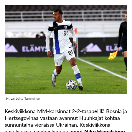
Kuva:
Juha Tamminen
Keskiviikkona MM-karsinnat 2-2-tasapelillä Bosnia ja
Hertsegovinaa vastaan avannut Huuhkajat kohtaa
sunnuntaina vieraissa Ukrainan. Keskiviikkona
avauksessa wingbackina pelannut
Niko Hämäläinen