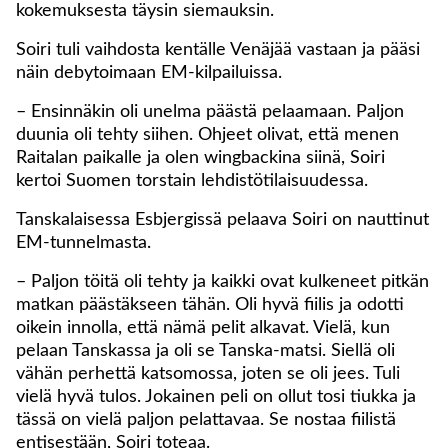
kokemuksesta täysin siemauksin.
Soiri tuli vaihdosta kentälle Venäjää vastaan ja pääsi
näin debytoimaan EM-kilpailuissa.
– Ensinnäkin oli unelma päästä pelaamaan. Paljon
duunia oli tehty siihen. Ohjeet olivat, että menen
Raitalan paikalle ja olen wingbackina siinä, Soiri
kertoi Suomen torstain lehdistötilaisuudessa.
Tanskalaisessa Esbjergissä pelaava Soiri on nauttinut
EM-tunnelmasta.
– Paljon töitä oli tehty ja kaikki ovat kulkeneet pitkän
matkan päästäkseen tähän. Oli hyvä fiilis ja odotti
oikein innolla, että nämä pelit alkavat. Vielä, kun
pelaan Tanskassa ja oli se Tanska-matsi. Siellä oli
vähän perhettä katsomossa, joten se oli jees. Tuli
vielä hyvä tulos. Jokainen peli on ollut tosi tiukka ja
tässä on vielä paljon pelattavaa. Se nostaa fiilistä
entisestään, Soiri toteaa.