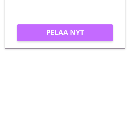
Peli: Reactoonz
Vain uusille asiakkaille!
PELAA NYT