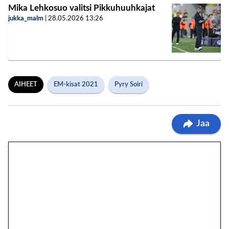
Mika Lehkosuo valitsi Pikkuhuuhkajat
jukka_malm
|
28.05.2026
13:26
AIHEET
EM-kisat 2021
Pyry Soiri
Jaa
🎁 Huipputarjous jatkuu: 10
euron kierrätysvapaa
megakierros Reactoonz-
peliin – vain 1 eurolla!