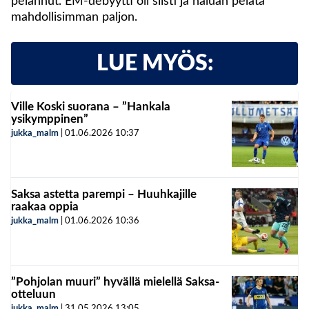
pelannut. EM-debyytti oli siisti ja haluan pelata
mahdollisimman paljon.
LUE MYÖS:
Ville Koski suorana – ”Hankala
ysikymppinen”
jukka_malm
|
01.06.2026
10:37
Saksa astetta parempi – Huuhkajille
raakaa oppia
jukka_malm
|
01.06.2026
10:36
”Pohjolan muuri” hyvällä mielellä Saksa-
otteluun
jukka_malm
|
31.05.2026
13:05