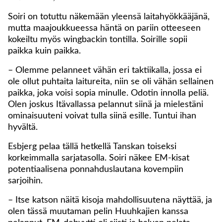
Soiri on totuttu näkemään yleensä laitahyökkääjänä,
mutta maajoukkueessa häntä on pariin otteeseen
kokeiltu myös wingbackin tontilla. Soirille sopii
paikka kuin paikka.
– Olemme pelanneet vähän eri taktiikalla, jossa ei
ole ollut puhtaita laitureita, niin se oli vähän sellainen
paikka, joka voisi sopia minulle. Odotin innolla peliä.
Olen joskus Itävallassa pelannut siinä ja mielestäni
ominaisuuteni voivat tulla siinä esille. Tuntui ihan
hyvältä.
Esbjerg pelaa tällä hetkellä Tanskan toiseksi
korkeimmalla sarjatasolla. Soiri näkee EM-kisat
potentiaalisena ponnahduslautana kovempiin
sarjoihin.
– Itse katson näitä kisoja mahdollisuutena näyttää, ja
olen tässä muutaman pelin Huuhkajien kanssa