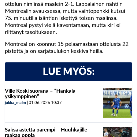
ottelun nimiinsä maalein 2-1. Lappalainen nähtiin
Montrealin avauksessa, mutta vaihtopenkki kutsui
75. minuutilla isäntien iskettyä toisen maalinsa.
Montreal pystyi vielä kaventamaan, mutta kiri ei
riittänyt tasoitukseen.
Montreal on koonnut 15 pelaamastaan ottelusta 22
pistettä ja on sarjataulukon keskivaiheilla.
LUE MYÖS:
Ville Koski suorana – ”Hankala
ysikymppinen”
jukka_malm
|
01.06.2026
10:37
Saksa astetta parempi – Huuhkajille
raakaa oppia