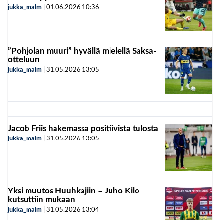
jukka_malm
|
01.06.2026
10:36
”Pohjolan muuri” hyvällä mielellä Saksa-
otteluun
jukka_malm
|
31.05.2026
13:05
Jacob Friis hakemassa positiivista tulosta
jukka_malm
|
31.05.2026
13:05
Yksi muutos Huuhkajiin – Juho Kilo
kutsuttiin mukaan
jukka_malm
|
31.05.2026
13:04