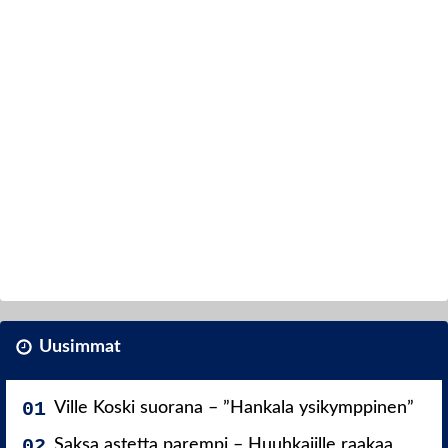
Uusimmat
Ville Koski suorana – ”Hankala ysikymppinen”
Saksa astetta parempi – Huuhkajille raakaa