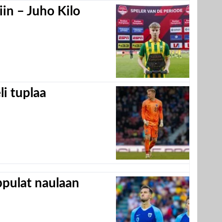
in – Juho Kilo
eli tuplaa
appulat naulaan