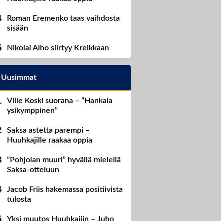
Roman Eremenko taas vaihdosta
sisään
Nikolai Alho siirtyy Kreikkaan
Uusimmat
Ville Koski suorana – ”Hankala
ysikymppinen”
Saksa astetta parempi –
Huuhkajille raakaa oppia
”Pohjolan muuri” hyvällä mielellä
Saksa-otteluun
Jacob Friis hakemassa positiivista
tulosta
Yksi muutos Huuhkajiin – Juho