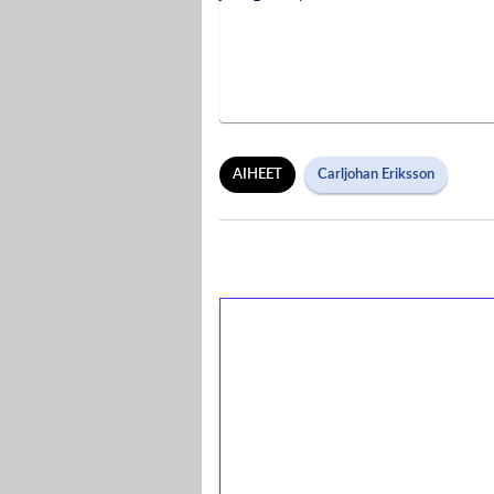
AIHEET
Carljohan Eriksson
1€ = 10€ arvosta 
kierrätystä!
Talleta 1€
Saat heti 50 ilmaiskierr
kierros)!