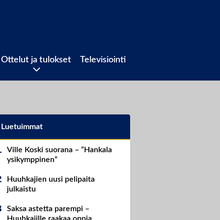
Ottelut ja tulokset
Televisiointi
Luetuimmat
Ville Koski suorana – ”Hankala
ysikymppinen”
Huuhkajien uusi pelipaita
julkaistu
Saksa astetta parempi –
Huuhkajille raakaa oppia