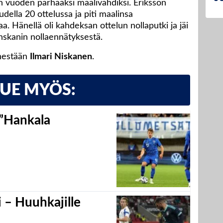
n vuoden parhaaksi maalivahdiksi. Eriksson
udella 20 ottelussa ja piti maalinsa
. Hänellä oli kahdeksan ottelun nollaputki ja jäi
nskanin nollaennätyksestä.
nestään
Ilmari Niskanen
.
LUE MYÖS:
 ”Hankala
 – Huuhkajille