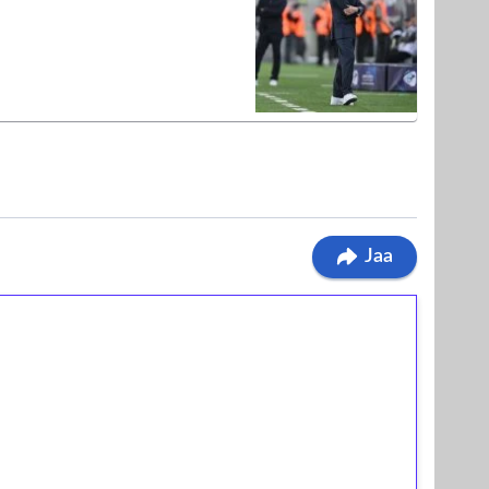
Jaa
ilmaiskierroksia ilman
osta Tuohi 1000 -peliin (arvo 0,20€ per