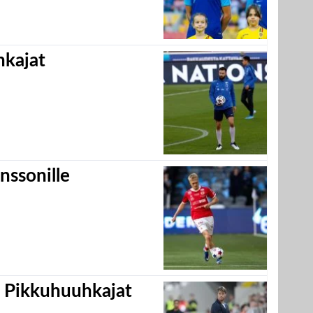
hkajat
nssonille
i Pikkuhuuhkajat