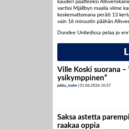
kauden päätteeksi Allsvenskani
vartioi Mjällbyn maalia viime ka
koskemattomana peräti 13 kertaa
vain 16 minuutin päähän Allsve
Dundee Unitedissa pelaa jo en
Ville Koski suorana –
ysikymppinen”
jukka_malm
|
01.06.2026
10:37
Saksa astetta parempi
raakaa oppia