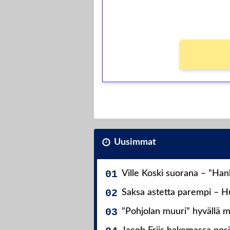
Ei kierrätysvaatimusta!
Uusimmat
Ville Koski suorana – ”Ha
Saksa astetta parempi – Hu
”Pohjolan muuri” hyvällä m