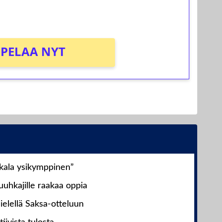
PELAA NYT
nkala ysikymppinen”
uhkajille raakaa oppia
ielellä Saksa-otteluun