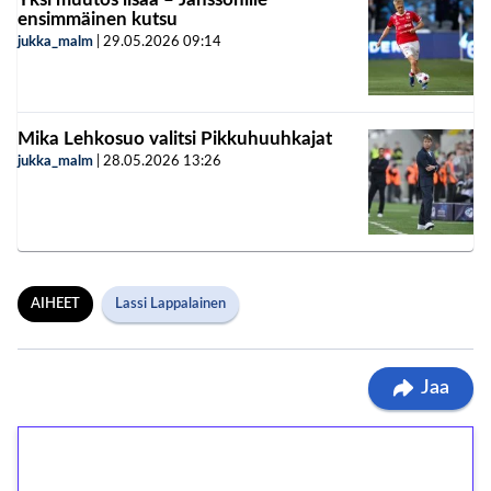
ensimmäinen kutsu
jukka_malm
|
29.05.2026
09:14
Mika Lehkosuo valitsi Pikkuhuuhkajat
jukka_malm
|
28.05.2026
13:26
AIHEET
Lassi Lappalainen
Jaa
1€ = 10€ arvosta