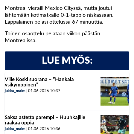
Montreal vieraili Mexico Cityssä, mutta joutui
lähtemään kotimatkalle 0-1-tappio niskassaan.
Lappalainen pelasi ottelussa 67 minuuttia.
Toinen osaottelu pelataan viikon päästän
Montrealissa.
LUE MYÖS:
Ville Koski suorana – ”Hankala
ysikymppinen”
jukka_malm
|
01.06.2026
10:37
Saksa astetta parempi – Huuhkajille
raakaa oppia
jukka_malm
|
01.06.2026
10:36