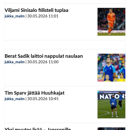
Viljami Sinisalo fiilisteli tuplaa
jukka_malm
|
30.05.2026
11:01
Berat Sadik laittoi nappulat naulaan
jukka_malm
|
30.05.2026
11:00
Tim Sparv jättää Huuhkajat
jukka_malm
|
30.05.2026
10:45
Yksi muutos lisää – Janssonille