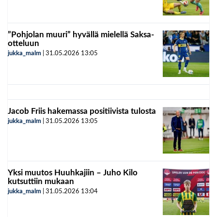
”Pohjolan muuri” hyvällä mielellä Saksa-
otteluun
jukka_malm
|
31.05.2026
13:05
Jacob Friis hakemassa positiivista tulosta
jukka_malm
|
31.05.2026
13:05
Yksi muutos Huuhkajiin – Juho Kilo
kutsuttiin mukaan
jukka_malm
|
31.05.2026
13:04