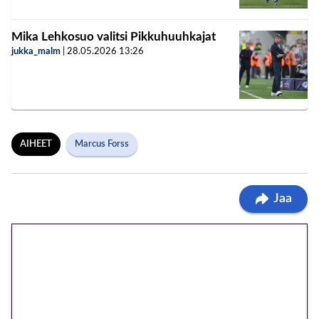
Mika Lehkosuo valitsi Pikkuhuuhkajat
jukka_malm
|
28.05.2026
13:26
AIHEET
Marcus Forss
Jaa
🎁 Huipputarjous jatkuu: 10
euron kierrätysvapaa
megakierros Reactoonz-
peliin – vain 1 eurolla!