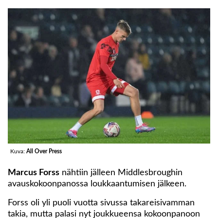
Kuva:
All Over Press
Marcus Forss
nähtiin jälleen Middlesbroughin
avauskokoonpanossa loukkaantumisen jälkeen.
Forss oli yli puoli vuotta sivussa takareisivamman
takia, mutta palasi nyt joukkueensa kokoonpanoon