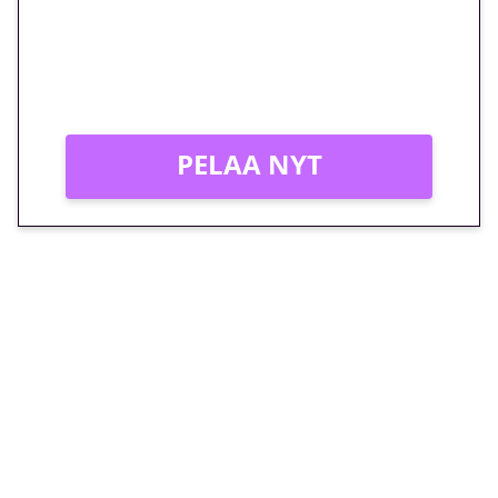
Peli: Reactoonz
Vain uusille asiakkaille!
PELAA NYT