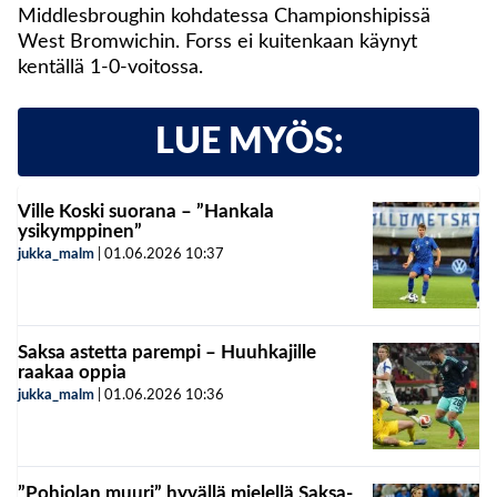
Middlesbroughin kohdatessa Championshipissä
West Bromwichin. Forss ei kuitenkaan käynyt
kentällä 1-0-voitossa.
LUE MYÖS:
Ville Koski suorana – ”Hankala
ysikymppinen”
jukka_malm
|
01.06.2026
10:37
Saksa astetta parempi – Huuhkajille
raakaa oppia
jukka_malm
|
01.06.2026
10:36
”Pohjolan muuri” hyvällä mielellä Saksa-