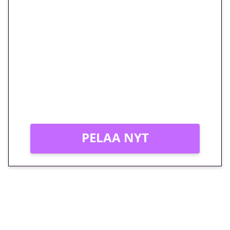
🎁 Huipputarjous jatkuu: 10
euron kierrätysvapaa
megakierros Reactoonz-
peliin – vain 1 eurolla!
Peli: Reactoonz
Vain uusille asiakkaille!
PELAA NYT