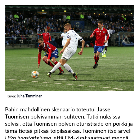
Kuva:
Juha Tamminen
Pahin mahdollinen skenaario toteutui
Jasse
Tuomisen
polvivamman suhteen. Tutkimuksissa
selvisi, että Tuomisen polven eturistiside on poikki ja
tämä tietää pitkää toipilasaikaa. Tuominen itse arveli
HS:n haastattelussa
, että EM-kisat saattavat mennä