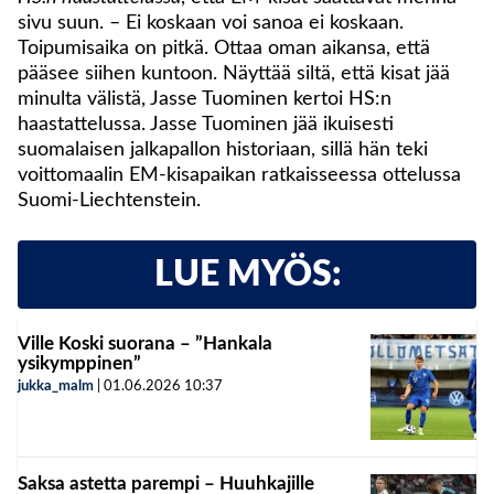
sivu suun. – Ei koskaan voi sanoa ei koskaan.
Toipumisaika on pitkä. Ottaa oman aikansa, että
pääsee siihen kuntoon. Näyttää siltä, että kisat jää
minulta välistä, Jasse Tuominen kertoi HS:n
haastattelussa. Jasse Tuominen jää ikuisesti
suomalaisen jalkapallon historiaan, sillä hän teki
voittomaalin EM-kisapaikan ratkaisseessa ottelussa
Suomi-Liechtenstein.
LUE MYÖS:
Ville Koski suorana – ”Hankala
ysikymppinen”
jukka_malm
|
01.06.2026
10:37
Saksa astetta parempi – Huuhkajille