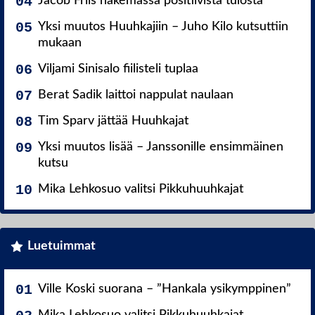
Jacob Friis hakemassa positiivista tulosta
Yksi muutos Huuhkajiin – Juho Kilo kutsuttiin
mukaan
Viljami Sinisalo fiilisteli tuplaa
Berat Sadik laittoi nappulat naulaan
Tim Sparv jättää Huuhkajat
Yksi muutos lisää – Janssonille ensimmäinen
kutsu
Mika Lehkosuo valitsi Pikkuhuuhkajat
Luetuimmat
Ville Koski suorana – ”Hankala ysikymppinen”