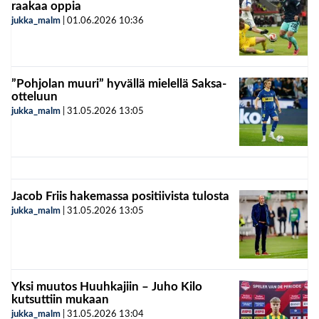
raakaa oppia
jukka_malm
|
01.06.2026
10:36
”Pohjolan muuri” hyvällä mielellä Saksa-
otteluun
jukka_malm
|
31.05.2026
13:05
Jacob Friis hakemassa positiivista tulosta
jukka_malm
|
31.05.2026
13:05
Yksi muutos Huuhkajiin – Juho Kilo
kutsuttiin mukaan
jukka_malm
|
31.05.2026
13:04