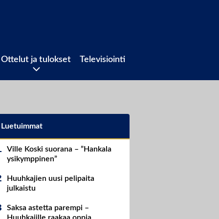
Ottelut ja tulokset
Televisiointi
Luetuimmat
Ville Koski suorana – ”Hankala
ysikymppinen”
Huuhkajien uusi pelipaita
julkaistu
Saksa astetta parempi –
Huuhkajille raakaa oppia