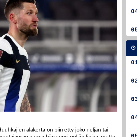
Huuhkajien alakerta on piirretty joko neljän tai