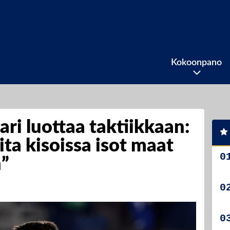
Kokoonpano
ri luottaa taktiikkaan:
ta kisoissa isot maat
n”