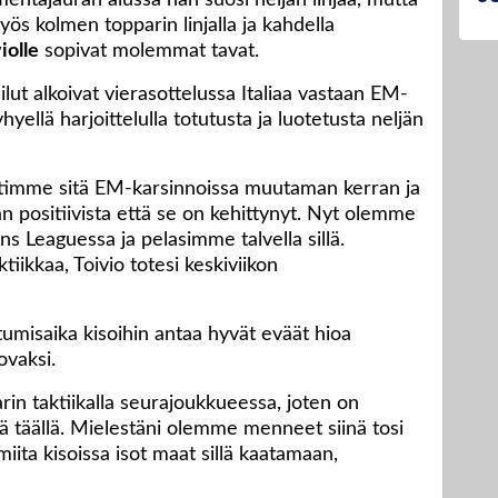
mentajauran alussa hän suosi neljän linjaa, mutta
yös kolmen topparin linjalla ja kahdella
iolle
sopivat molemmat tavat.
ut alkoivat vierasottelussa Italiaa vastaan EM-
yhyellä harjoittelulla totutusta ja luotetusta neljän
äytimme sitä EM-karsinnoissa muutaman kerran ja
n positiivista että se on kehittynyt. Nyt olemme
ons Leaguessa ja pelasimme talvella sillä.
iikkaa, Toivio totesi keskiviikon
umisaika kisoihin antaa hyvät eväät hioa
ovaksi.
in taktiikalla seurajoukkueessa, joten on
ä täällä. Mielestäni olemme menneet siinä tosi
iita kisoissa isot maat sillä kaatamaan,