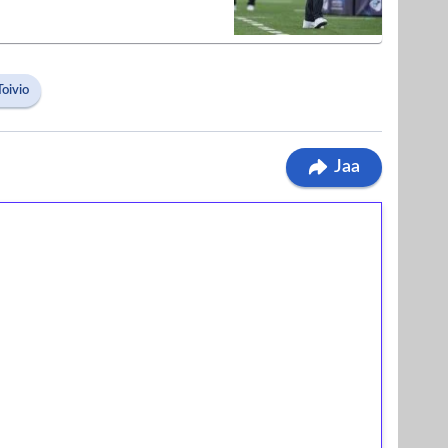
oivio
Jaa
ilmaiskierroksia ilman
osta Tuohi 1000 -peliin (arvo 0,20€ per