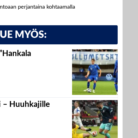
untoaan perjantaina kohtaamalla
LUE MYÖS:
 ”Hankala
 – Huuhkajille