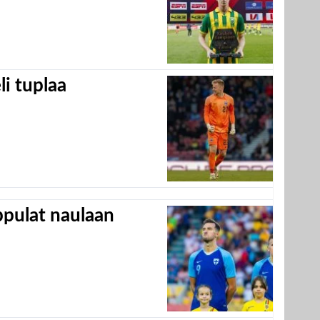
eli tuplaa
appulat naulaan