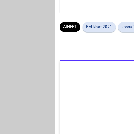
AIHEET
EM-kisat 2021
Joona T
1€ = 10€ arvosta 
kierrätystä!
Talleta 1€
Saat heti 50 ilmaiskierr
kierros)!
Ei kierrätysvaatimusta!