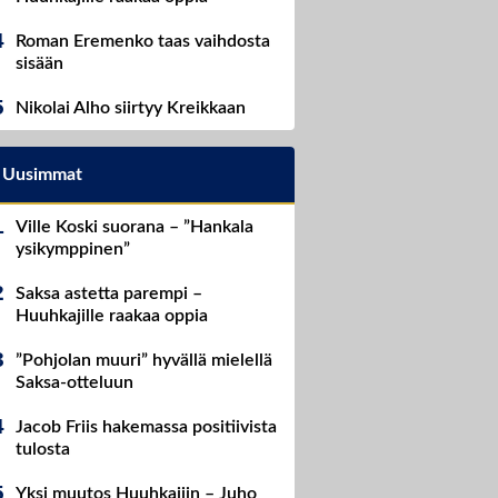
Roman Eremenko taas vaihdosta
sisään
Nikolai Alho siirtyy Kreikkaan
Uusimmat
Ville Koski suorana – ”Hankala
ysikymppinen”
Saksa astetta parempi –
Huuhkajille raakaa oppia
”Pohjolan muuri” hyvällä mielellä
Saksa-otteluun
Jacob Friis hakemassa positiivista
tulosta
Yksi muutos Huuhkajiin – Juho