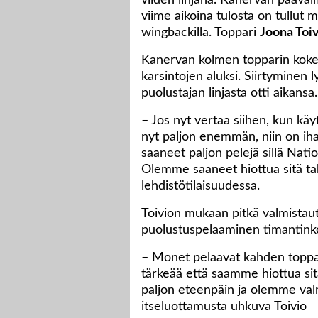
viiden linjana. Kanervan pääval
viime aikoina tulosta on tullut m
wingbackilla. Toppari
Joona Toiv
Kanervan kolmen topparin kokeil
karsintojen aluksi. Siirtyminen l
puolustajan linjasta otti aikansa.
– Jos nyt vertaa siihen, kun k
nyt paljon enemmän, niin on iha
saaneet paljon pelejä sillä Nati
Olemme saaneet hiottua sitä takt
lehdistötilaisuudessa.
Toivion mukaan pitkä valmistaut
puolustuspelaaminen timantink
– Monet pelaavat kahden toppar
tärkeää että saamme hiottua sit
paljon eteenpäin ja olemme valm
itseluottamusta uhkuva Toivio